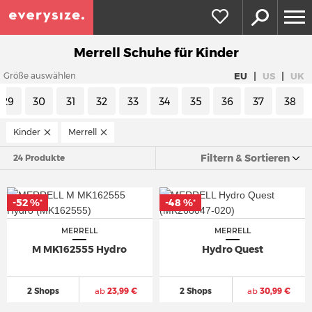
Merrell Schuhe für Kinder
|
|
EU
US
UK
Größe auswählen
29
30
31
32
33
34
35
36
37
38
Kinder
Merrell
Filtern & Sortieren
24 Produkte
-52 %
-48 %
*
*
MERRELL
MERRELL
M MK162555 Hydro
Hydro Quest
2 Shops
ab
23,99 €
2 Shops
ab
30,99 €