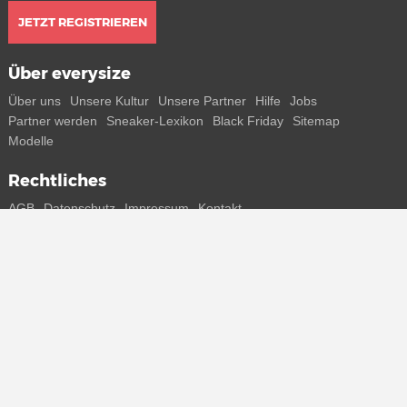
JETZT REGISTRIEREN
Über everysize
Über uns
Unsere Kultur
Unsere Partner
Hilfe
Jobs
Partner werden
Sneaker-Lexikon
Black Friday
Sitemap
Modelle
Rechtliches
AGB
Datenschutz
Impressum
Kontakt
Connect with us
Bekomme alle Infos zu neuen Sneaker und Special Releases direkt
auf dein Smartphone.