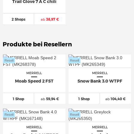
Trail Glove 7 A C chili
2 Shops
ab
38,97 €
Produkte bei Resellern
Resell
Resell
MERRELL
MERRELL
Moab Speed 2 FST
Snow Bank 3.0 WTPF
1 Shop
ab
59,94 €
1 Shop
ab
104,40 €
Resell
Resell
MERRELL
MERRELL