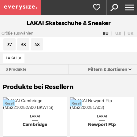
LAKAI Skateschuhe & Sneaker
|
|
EU
US
UK
Größe auswählen
37
38
48
LAKAI
Filtern & Sortieren
3 Produkte
Produkte bei Resellern
Resell
Resell
LAKAI
LAKAI
Cambridge
Newport Ftp