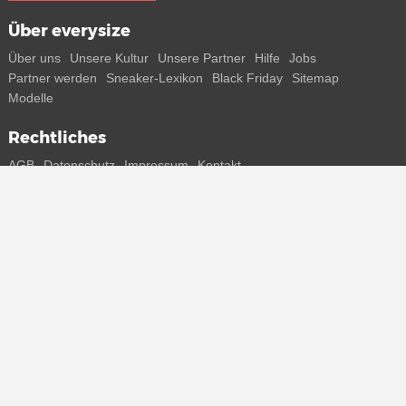
Über everysize
Über uns
Unsere Kultur
Unsere Partner
Hilfe
Jobs
Partner werden
Sneaker-Lexikon
Black Friday
Sitemap
Modelle
Rechtliches
AGB
Datenschutz
Impressum
Kontakt
Connect with us
Bekomme alle Infos zu neuen Sneaker und Special Releases direkt
auf dein Smartphone.