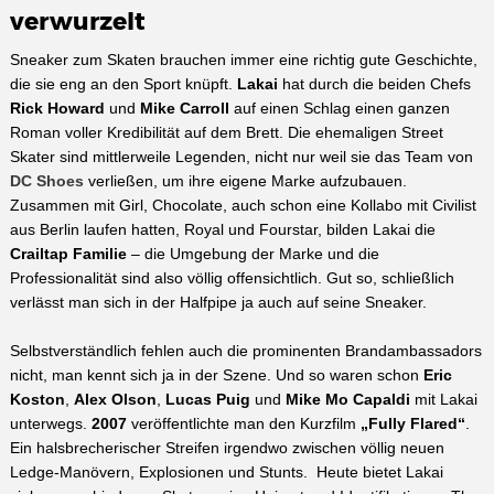
verwurzelt
Sneaker zum Skaten brauchen immer eine richtig gute Geschichte,
die sie eng an den Sport knüpft.
Lakai
hat durch die beiden Chefs
Rick Howard
und
Mike Carroll
auf einen Schlag einen ganzen
Roman voller Kredibilität auf dem Brett. Die ehemaligen Street
Skater sind mittlerweile Legenden, nicht nur weil sie das Team von
DC Shoes
verließen, um ihre eigene Marke aufzubauen.
Zusammen mit Girl, Chocolate, auch schon eine Kollabo mit Civilist
aus Berlin laufen hatten, Royal und Fourstar, bilden Lakai die
Crailtap Familie
– die Umgebung der Marke und die
Professionalität sind also völlig offensichtlich. Gut so, schließlich
verlässt man sich in der Halfpipe ja auch auf seine Sneaker.
Selbstverständlich fehlen auch die prominenten Brandambassadors
nicht, man kennt sich ja in der Szene. Und so waren schon
Eric
Koston
,
Alex Olson
,
Lucas Puig
und
Mike Mo Capaldi
mit Lakai
unterwegs.
2007
veröffentlichte man den Kurzfilm
„Fully Flared“
.
Ein halsbrecherischer Streifen irgendwo zwischen völlig neuen
Ledge-Manövern, Explosionen und Stunts. Heute bietet Lakai