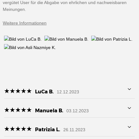
vergütet User für die Abgabe von ehrlichen und nachweisbaren
Meinungen.
Weitere Informationen
☆
★
☆
★
☆
★
☆
★
☆
★
LuCa B.
12.12.2023
☆
★
☆
★
☆
★
☆
★
☆
★
Manuela B.
03.12.2023
☆
★
☆
★
☆
★
☆
★
☆
★
Patrizia L.
26.11.2023