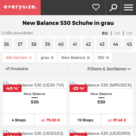
New Balance 530 Schuhe in grau
|
|
EU
US
UK
Größe auswählen
36
37
38
39
40
41
42
43
44
45
Alle löschen
grau
New Balance
530
Filtern & Sortieren
47 Produkte
-40 %
-25 %
*
*
New Balance
New Balance
530
530
4 Shops
ab
78,00 €
15 Shops
ab
97,46 €