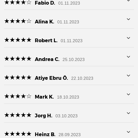
☆
★
☆
★
☆
★
☆
★
☆
★
Fabio D.
01.11.2023
☆
★
☆
★
☆
★
☆
★
☆
★
Alina K.
01.11.2023
☆
★
☆
★
☆
★
☆
★
☆
★
Robert L.
01.11.2023
☆
★
☆
★
☆
★
☆
★
☆
★
Andrea C.
25.10.2023
☆
★
☆
★
☆
★
☆
★
☆
★
Atiye Ebru Ö.
22.10.2023
☆
★
☆
★
☆
★
☆
★
☆
★
Mark K.
18.10.2023
☆
★
☆
★
☆
★
☆
★
☆
★
Jorg H.
03.10.2023
☆
★
☆
★
☆
★
☆
★
☆
★
Heinz B.
28.09.2023