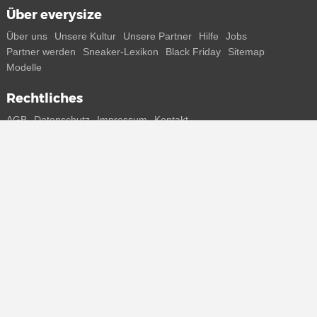
Über everysize
Über uns
Unsere Kultur
Unsere Partner
Hilfe
Jobs
Partner werden
Sneaker-Lexikon
Black Friday
Sitemap
Modelle
Rechtliches
AGB
Datenschutz
Impressum
Kontakt
Connect with us
Bekomme alle Infos zu neuen Sneaker und Special Releases direkt
auf dein Smartphone.
* Alle Preisangaben in Euro inkl. MwSt, ggf. zzgl. Versand.