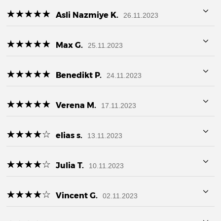
☆
★
☆
★
☆
★
☆
★
☆
★
Asli Nazmiye K.
26.11.2023
☆
★
☆
★
☆
★
☆
★
☆
★
Max G.
25.11.2023
☆
★
☆
★
☆
★
☆
★
☆
★
Benedikt P.
24.11.2023
☆
★
☆
★
☆
★
☆
★
☆
★
Verena M.
17.11.2023
☆
★
☆
★
☆
★
☆
★
☆
★
elias s.
13.11.2023
☆
★
☆
★
☆
★
☆
★
☆
★
Julia T.
10.11.2023
☆
★
☆
★
☆
★
☆
★
☆
★
Vincent G.
02.11.2023