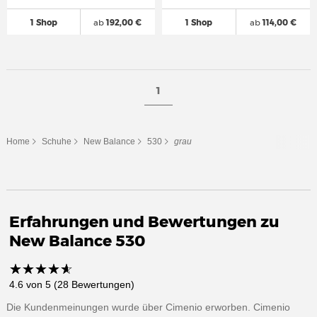
1 Shop
ab
192,00 €
1 Shop
ab
114,00 €
1
Home
Schuhe
New Balance
530
grau
Erfahrungen und Bewertungen zu
New Balance 530
☆
★
☆
★
☆
★
☆
★
☆
★
4.6 von 5 (28 Bewertungen)
Die Kundenmeinungen wurde über Cimenio erworben. Cimenio