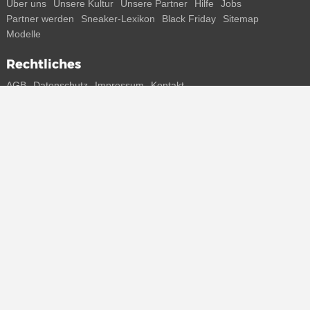
Über uns
Unsere Kultur
Unsere Partner
Hilfe
Jobs
Partner werden
Sneaker-Lexikon
Black Friday
Sitemap
Modelle
Rechtliches
AGB
Datenschutz
Impressum
Kontakt
Connect with us
Bekomme alle Infos zu neuen Sneaker und Special Releases direkt
auf dein Smartphone.
* Alle Preisangaben in Euro inkl. MwSt, ggf. zzgl. Versand.
Streichpreise oder prozentuale Rabatte beziehen sich immer auf den
UVP. Zwischenzeitliche Änderungen von Preisen, Lieferzeit und -