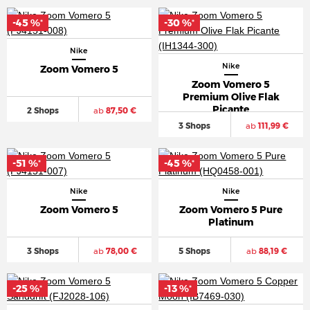
-45 %
-30 %
*
*
Nike
Nike
Zoom Vomero 5
Zoom Vomero 5
Premium Olive Flak
Picante
2 Shops
ab
87,50 €
3 Shops
ab
111,99 €
-51 %
-45 %
*
*
Nike
Nike
Zoom Vomero 5
Zoom Vomero 5 Pure
Platinum
3 Shops
ab
78,00 €
5 Shops
ab
88,19 €
-25 %
-13 %
*
*