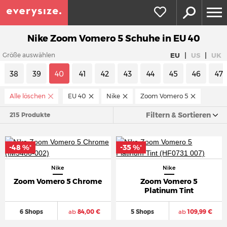
Nike Zoom Vomero 5 Schuhe in EU 40
|
|
EU
US
UK
Größe auswählen
38
39
40
41
42
43
44
45
46
47
Alle löschen
EU 40
Nike
Zoom Vomero 5
Filtern & Sortieren
215 Produkte
-48 %
-35 %
*
*
Nike
Nike
Zoom Vomero 5 Chrome
Zoom Vomero 5
Platinum Tint
6 Shops
ab
84,00 €
5 Shops
ab
109,99 €