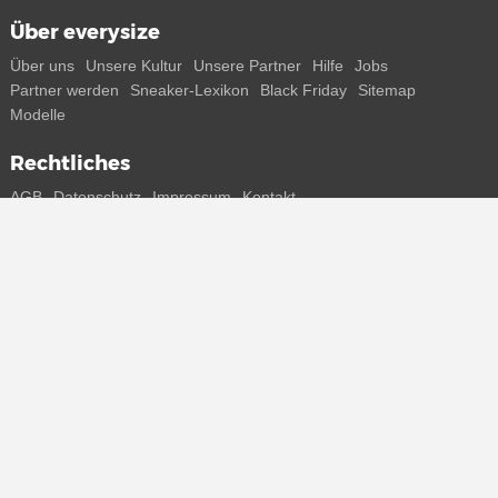
Über everysize
Über uns
Unsere Kultur
Unsere Partner
Hilfe
Jobs
Partner werden
Sneaker-Lexikon
Black Friday
Sitemap
Modelle
Rechtliches
AGB
Datenschutz
Impressum
Kontakt
Connect with us
Bekomme alle Infos zu neuen Sneaker und Special Releases direkt
auf dein Smartphone.
* Alle Preisangaben in Euro inkl. MwSt, ggf. zzgl. Versand.