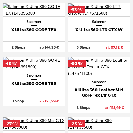
-33 %
*
Salomon
Salomon
X Ultra 360 GORE TEX
X Ultra 360 LTR GTX W
2 Shops
ab
144,95 €
3 Shops
ab
97,12 €
-13 %
-30 %
*
*
Salomon
Salomon
X Ultra 360 GORE TEX
X Ultra 360 Leather Mid
Gore Tex Ltr GTX
1 Shop
ab
125,99 €
2 Shops
ab
115,49 €
-27 %
-25 %
*
*