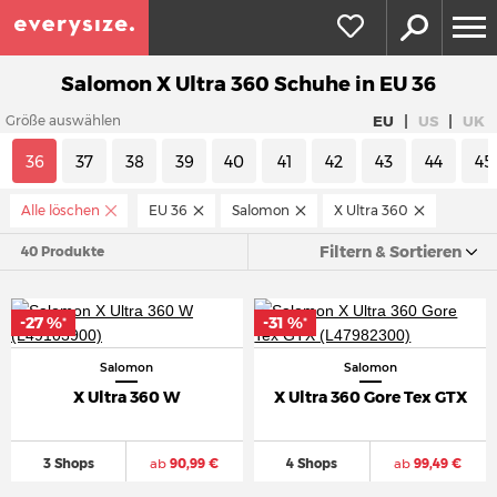
Salomon X Ultra 360 Schuhe in EU 36
|
|
EU
US
UK
Größe auswählen
36
37
38
39
40
41
42
43
44
45
Alle löschen
EU 36
Salomon
X Ultra 360
Filtern & Sortieren
40 Produkte
-27 %
-31 %
*
*
Salomon
Salomon
X Ultra 360 W
X Ultra 360 Gore Tex GTX
3 Shops
ab
90,99 €
4 Shops
ab
99,49 €