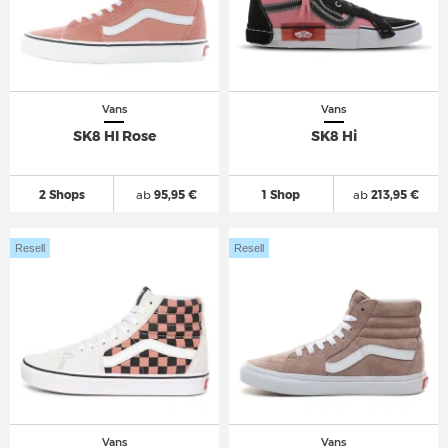
Vans
Vans
SK8 HI Rose
SK8 Hi
2 Shops
ab
95,95 €
1 Shop
ab
213,95 €
Resell
Resell
Vans
Vans