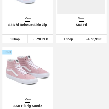
Vans
Vans
Sk8 hi Reissue Side Zip
SK8 Hi
1 Shop
ab
70,99 €
1 Shop
ab
30,99 €
Resell
Vans
SK8 Hi Pig Suede