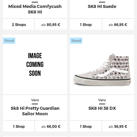
Mixed Media Comfycush
SK8 HI Suede
SK8 HI
2 Shops
ab
80,95 €
1 Shop
ab
66,95 €
Resell
Resell
Vans
Vans
Sk8 Hi Pretty Guardian
SK8 HI 38 DX
Sailor Moon
1 Shop
ab
66,00 €
1 Shop
ab
56,95 €