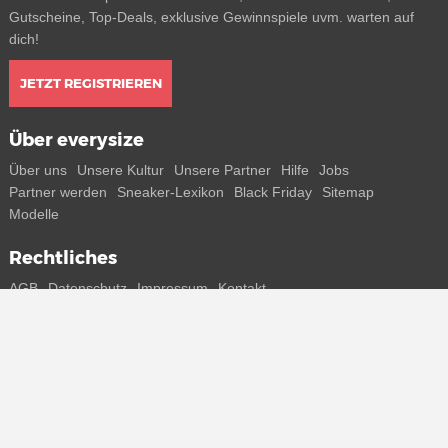
Gutscheine, Top-Deals, exklusive Gewinnspiele uvm. warten auf
dich!
JETZT REGISTRIEREN
Über everysize
Über uns
Unsere Kultur
Unsere Partner
Hilfe
Jobs
Partner werden
Sneaker-Lexikon
Black Friday
Sitemap
Modelle
Rechtliches
AGB
Datenschutz
Impressum
Kontakt
Connect with us
Bekomme alle Infos zu neuen Sneaker und Special Releases direkt
auf dein Smartphone.