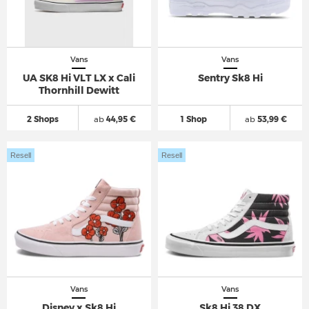
Vans
Vans
UA SK8 Hi VLT LX x Cali
Sentry Sk8 Hi
Thornhill Dewitt
2 Shops
ab
44,95 €
1 Shop
ab
53,99 €
Resell
Resell
Vans
Vans
Disney x Sk8 Hi
Sk8 Hi 38 DX