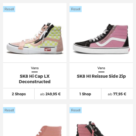
Resell
Resell
Vans
Vans
SK8 Hi Cap LX
SK8 HI Reissue Side Zip
Deconstructed
2 Shops
ab
249,95 €
1 Shop
ab
77,95 €
Resell
Resell