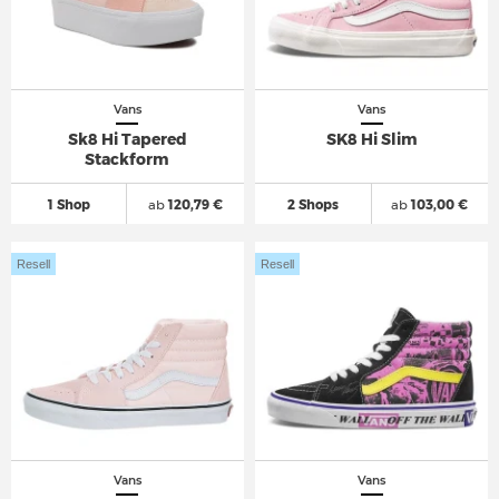
Vans
Vans
Sk8 Hi Tapered
SK8 Hi Slim
Stackform
1 Shop
ab
120,79 €
2 Shops
ab
103,00 €
Resell
Resell
Vans
Vans