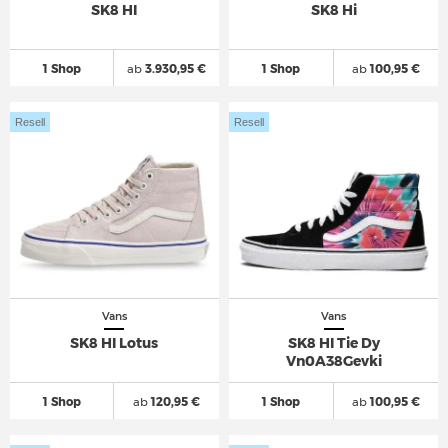
SK8 HI
SK8 Hi
1 Shop
ab
3.930,95 €
1 Shop
ab
100,95 €
Resell
Resell
Vans
Vans
SK8 HI Lotus
SK8 HI Tie Dy
Vn0A38Gevki
1 Shop
ab
120,95 €
1 Shop
ab
100,95 €