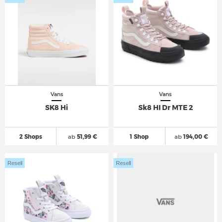
Vans
Vans
SK8 Hi
Sk8 HI Dr MTE 2
2 Shops
ab
51,99 €
1 Shop
ab
194,00 €
Resell
Resell