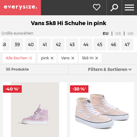
Vans Sk8 Hi Schuhe in pink
|
|
EU
US
UK
Größe auswählen
38
39
40
41
42
43
44
45
46
47
Alle löschen
pink
Vans
Sk8 Hi
Filtern & Sortieren
35 Produkte
-40 %
-30 %
*
*