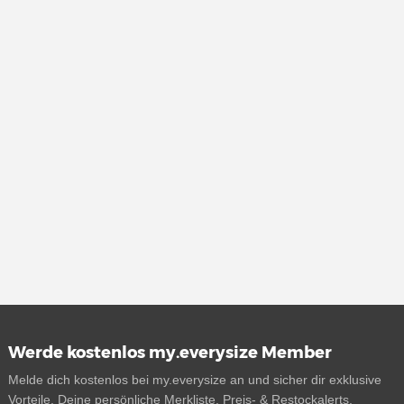
Werde kostenlos my.everysize Member
Melde dich kostenlos bei my.everysize an und sicher dir exklusive
Vorteile. Deine persönliche Merkliste, Preis- & Restockalerts,