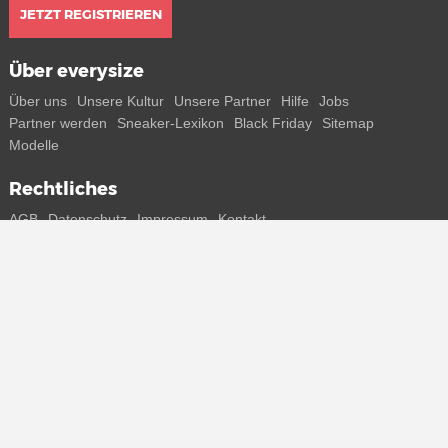
JETZT REGISTRIEREN
Über everysize
Über uns
Unsere Kultur
Unsere Partner
Hilfe
Jobs
Partner werden
Sneaker-Lexikon
Black Friday
Sitemap
Modelle
Rechtliches
AGB
Datenschutz
Impressum
Kontakt
Connect with us
Bekomme alle Infos zu neuen Sneaker und Special Releases direkt
auf dein Smartphone.