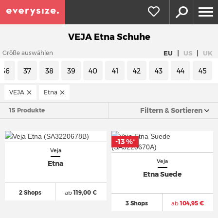
VEJA Etna Schuhe
|
|
EU
US
UK
Größe auswählen
36
37
38
39
40
41
42
43
44
45
VEJA
Etna
Filtern & Sortieren
15 Produkte
-13 %
*
Veja
Veja
Etna
Etna Suede
2 Shops
ab
119,00 €
3 Shops
ab
104,95 €