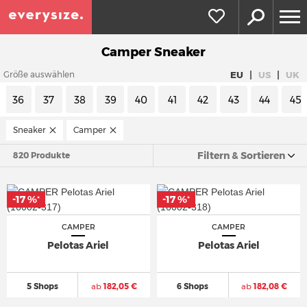
Camper Sneaker
|
|
EU
US
UK
Größe auswählen
36
37
38
39
40
41
42
43
44
45
Sneaker
Camper
Filtern & Sortieren
820 Produkte
-17 %
-17 %
*
*
CAMPER
CAMPER
Pelotas Ariel
Pelotas Ariel
5 Shops
ab
182,05 €
6 Shops
ab
182,08 €