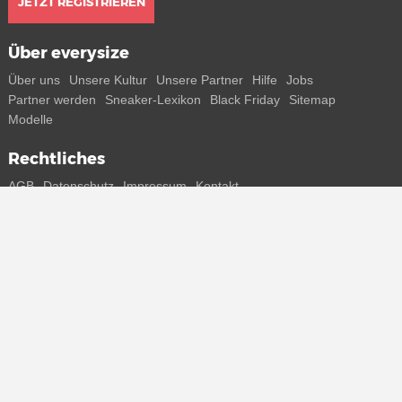
JETZT REGISTRIEREN
Über everysize
Über uns
Unsere Kultur
Unsere Partner
Hilfe
Jobs
Partner werden
Sneaker-Lexikon
Black Friday
Sitemap
Modelle
Rechtliches
AGB
Datenschutz
Impressum
Kontakt
Connect with us
Bekomme alle Infos zu neuen Sneaker und Special Releases direkt
auf dein Smartphone.