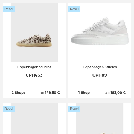
Resell
Resell
Copenhagen Studios
Copenhagen Studios
CPH433
CPH89
2 Shops
ab
149,50 €
1 Shop
ab
183,00 €
Resell
Resell