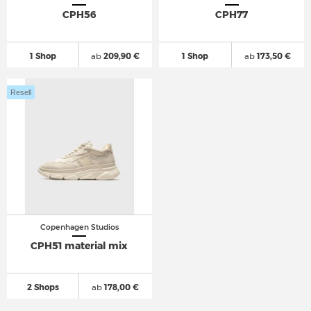
CPH56
CPH77
1 Shop
ab
209,90 €
1 Shop
ab
173,50 €
Resell
Copenhagen Studios
CPH51 material mix
2 Shops
ab
178,00 €