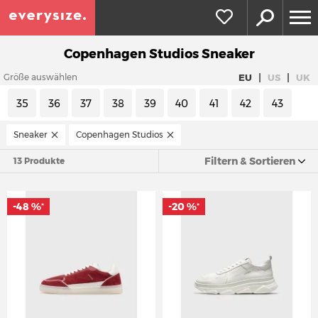
Copenhagen Studios Sneaker
|
|
EU
US
UK
Größe auswählen
35
36
37
38
39
40
41
42
43
Sneaker
Copenhagen Studios
Filtern & Sortieren
13 Produkte
-48 %
-20 %
*
*