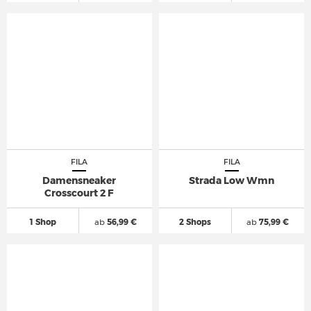
FILA
FILA
Damensneaker
Strada Low Wmn
Crosscourt 2 F
1 Shop
ab
56,99 €
2 Shops
ab
75,99 €