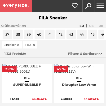
FILA Sneaker
|
|
EU
US
UK
Größe auswählen
37
38
39
40
41
42
43
44
45
46
Sneaker
FILA
Filtern & Sortieren
1.328 Produkte
-69 %
-49 %
*
*
FILA
FILA
SUPERBUBBLE F
Disruptor Low Wmn
1 Shop
ab
26,32 €
3 Shops
ab
50,92 €