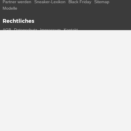
Partner werden
Sneaker-Lexikon
Black Friday
Sitemap
Modelle
Rechtliches
AGB
Datenschutz
Impressum
Kontakt
Connect with us
Bekomme alle Infos zu neuen Sneaker und Special Releases direkt
auf dein Smartphone.
* Alle Preisangaben in Euro inkl. MwSt, ggf. zzgl. Versand.
Streichpreise oder prozentuale Rabatte beziehen sich immer auf den
UVP. Zwischenzeitliche Änderungen von Preisen, Lieferzeit und -
kosten möglich
(mehr Infos)
.