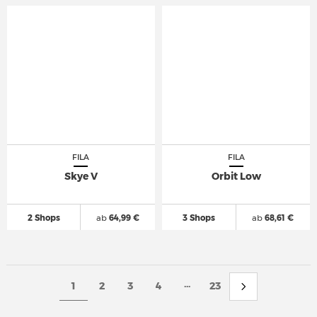
FILA
FILA
Skye V
Orbit Low
2 Shops
ab
64,99 €
3 Shops
ab
68,61 €
...
1
2
3
4
23