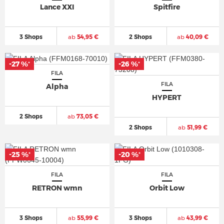
Lance XXI
Spitfire
3 Shops
ab
54,95 €
2 Shops
ab
40,09 €
-27 %
-26 %
*
*
FILA
FILA
Alpha
HYPERT
2 Shops
ab
73,05 €
2 Shops
ab
51,99 €
-25 %
-20 %
*
*
FILA
FILA
RETRON wmn
Orbit Low
3 Shops
ab
55,99 €
3 Shops
ab
43,99 €