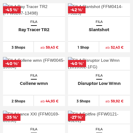
-45 %
-42 %
*
*
FILA
FILA
Ray Tracer TR2
Slantshot
3 Shops
ab
59,43 €
1 Shop
ab
52,43 €
-40 %
-40 %
*
*
FILA
FILA
Collene wmn
Disruptor Low Wmn
2 Shops
ab
44,93 €
3 Shops
ab
59,92 €
-35 %
-27 %
*
*
FILA
FILA