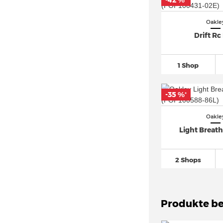
-42 %
*
Oakle
Drift Rc
1 Shop
-35 %
*
Oakle
Light Breath
2 Shops
Produkte be