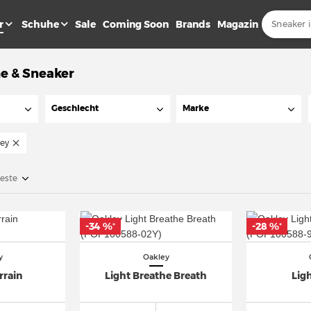
r
Schuhe
Sale
Coming Soon
Brands
Magazin
e & Sneaker
Geschlecht
Marke
ey
teste
-34 %
-28 %
*
*
y
Oakley
rrain
Light Breathe Breath
Lig