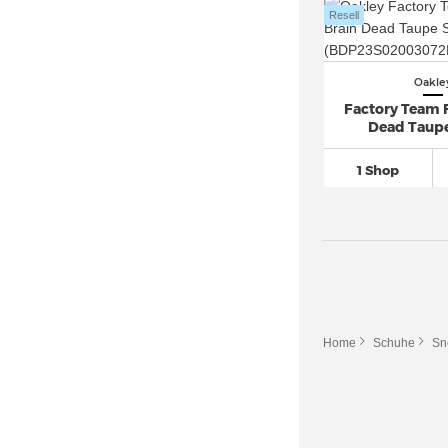
Resell
Oakle
Factory Team F
Dead Taup
1 Shop
Home
Schuhe
Sn