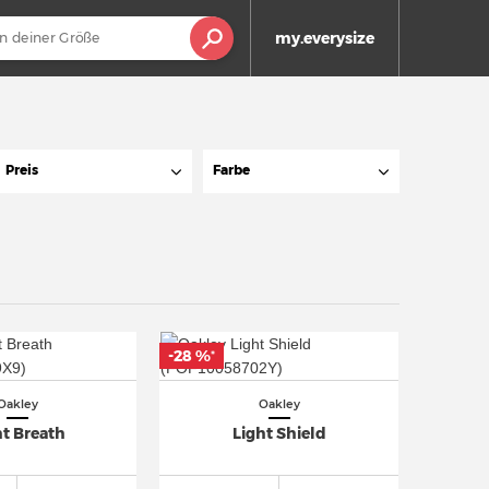
my.everysize
Preis
Farbe
-28 %
*
Oakley
Oakley
ht Breath
Light Shield