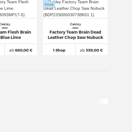
Resell
Oakley
Oakley
eam Flesh Brain
Factory Team Brain Dead
 Blue Lime
Leather Chop Saw Nubuck
ab
660,00 €
1 Shop
ab
359,00 €