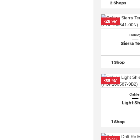
2 Shops
-28 %
*
Oakle
Sierra Te
1 Shop
-35 %
*
Oakle
Light Sh
1 Shop