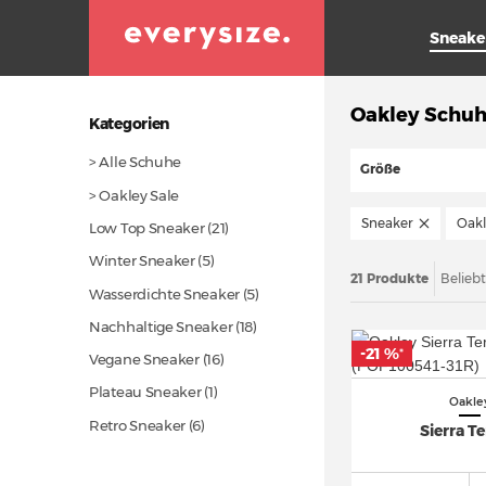
Sneake
Oakley Schuh
Kategorien
> Alle Schuhe
Größe
> Oakley Sale
Sneaker
Oakl
Low Top Sneaker
(21)
Winter Sneaker (5)
21 Produkte
Belieb
Wasserdichte Sneaker (5)
Nachhaltige Sneaker
(18)
-21 %
*
Vegane Sneaker
(16)
Plateau Sneaker (1)
Oakle
Retro Sneaker (6)
Sierra Te