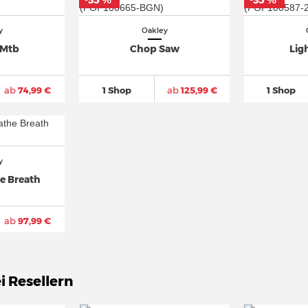
-35 %
-35 %
*
*
y
Oakley
 Mtb
Chop Saw
Lig
ab
74,99 €
1 Shop
ab
125,99 €
1 Shop
y
e Breath
ab
97,99 €
i Resellern