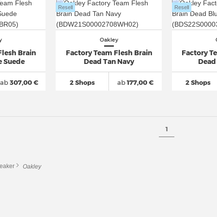
Resell
Resell
y
Oakley
lesh Brain
Factory Team Flesh Brain
Factory T
e Suede
Dead Tan Navy
Dead
ab
307,00 €
2 Shops
ab
177,00 €
2 Shops
1
eaker
Oakley