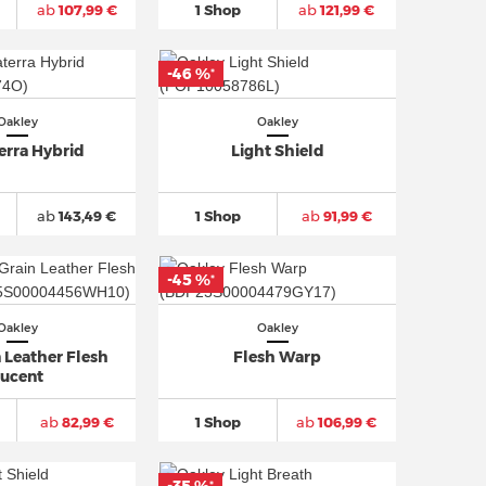
ab
107,99 €
1 Shop
ab
121,99 €
-46 %
*
Oakley
Oakley
erra Hybrid
Light Shield
ab
143,49 €
1 Shop
ab
91,99 €
-45 %
*
Oakley
Oakley
n Leather Flesh
Flesh Warp
Lucent
ab
82,99 €
1 Shop
ab
106,99 €