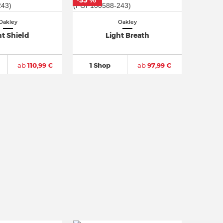
-35 %
*
Oakley
Oakley
ht Shield
Light Breath
ab
110,99 €
1 Shop
ab
97,99 €