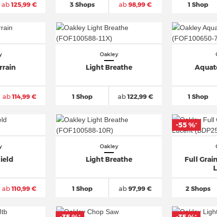
ab
125,99 €
3 Shops
ab
98,99 €
1 Shop
y
Oakley
rrain
Light Breathe
Aquat
ab
114,99 €
1 Shop
ab
122,99 €
1 Shop
-55 %
*
y
Oakley
ield
Light Breathe
Full Grai
ab
110,99 €
1 Shop
ab
97,99 €
2 Shops