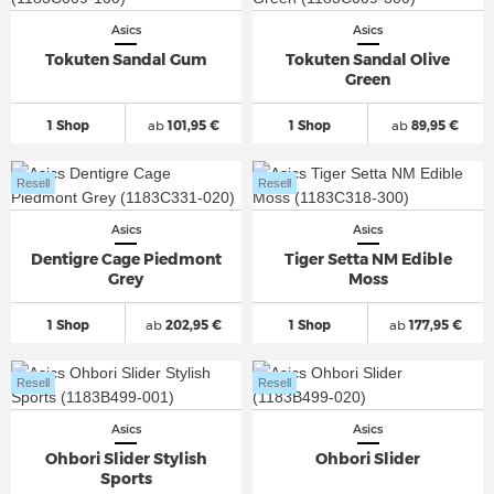
Asics
Asics
Tokuten Sandal Gum
Tokuten Sandal Olive
Green
1 Shop
ab
101,95 €
1 Shop
ab
89,95 €
Resell
Resell
Asics
Asics
Dentigre Cage Piedmont
Tiger Setta NM Edible
Grey
Moss
1 Shop
ab
202,95 €
1 Shop
ab
177,95 €
Resell
Resell
Asics
Asics
Ohbori Slider Stylish
Ohbori Slider
Sports