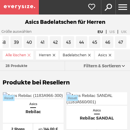
Asics Badelatschen für Herren
|
|
EU
US
UK
Größe auswählen
38
39
40
41
42
43
44
45
46
47
Alle löschen
Herren
Badelatschen
Asics
Filtern & Sortieren
28 Produkte
Produkte bei Resellern
Resell
Resell
Asics
Asics
Rebilac
Rebilac SANDAL
2 Shops
ab
144,00 €