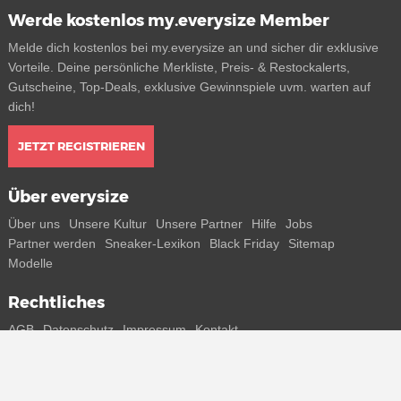
Werde kostenlos my.everysize Member
Melde dich kostenlos bei my.everysize an und sicher dir exklusive
Vorteile. Deine persönliche Merkliste, Preis- & Restockalerts,
Gutscheine, Top-Deals, exklusive Gewinnspiele uvm. warten auf
dich!
JETZT REGISTRIEREN
Über everysize
Über uns
Unsere Kultur
Unsere Partner
Hilfe
Jobs
Partner werden
Sneaker-Lexikon
Black Friday
Sitemap
Modelle
Rechtliches
AGB
Datenschutz
Impressum
Kontakt
Connect with us
Bekomme alle Infos zu neuen Sneaker und Special Releases direkt