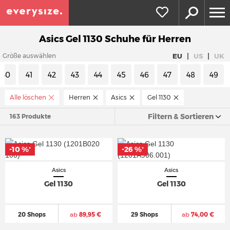
Asics Gel 1130 Schuhe für Herren
|
|
EU
US
UK
Größe auswählen
40
41
42
43
44
45
46
47
48
49
Alle löschen
Herren
Asics
Gel 1130
Filtern & Sortieren
163 Produkte
-10 %
-26 %
*
*
Asics
Asics
Gel 1130
Gel 1130
20 Shops
ab
89,95 €
29 Shops
ab
74,00 €