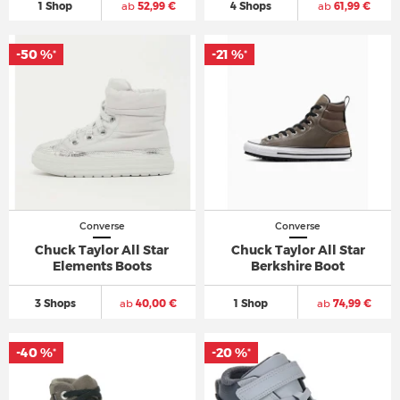
1 Shop
ab
52,99 €
4 Shops
ab
61,99 €
-50 %
-21 %
*
*
Converse
Converse
Chuck Taylor All Star
Chuck Taylor All Star
Elements Boots
Berkshire Boot
3 Shops
ab
40,00 €
1 Shop
ab
74,99 €
-40 %
-20 %
*
*