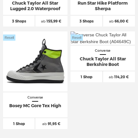
Chuck Taylor All Star
Run Star Hike Platform
Lugged 2.0 Waterproof
Sherpa
3 Shops
ab
155,99 €
3 Shops
ab
66,00 €
Resell
Resell
Converse
Chuck Taylor All Star
Berkshire Boot
1 Shop
ab
114,20 €
Converse
Bosey MC Gore Tex High
1 Shop
ab
91,95 €