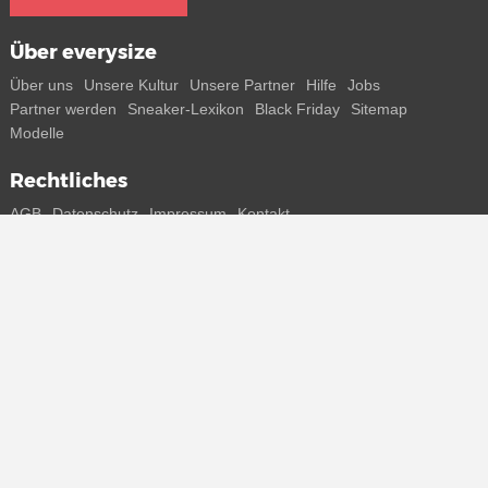
Über everysize
Über uns
Unsere Kultur
Unsere Partner
Hilfe
Jobs
Partner werden
Sneaker-Lexikon
Black Friday
Sitemap
Modelle
Rechtliches
AGB
Datenschutz
Impressum
Kontakt
Connect with us
Bekomme alle Infos zu neuen Sneaker und Special Releases direkt
auf dein Smartphone.