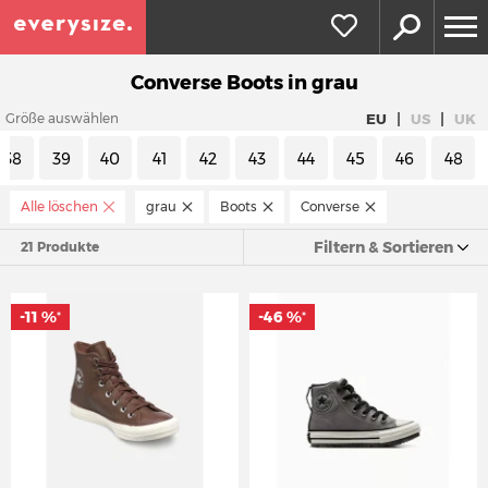
Converse Boots in grau
|
|
EU
US
UK
Größe auswählen
38
39
40
41
42
43
44
45
46
48
Alle löschen
grau
Boots
Converse
Filtern & Sortieren
21 Produkte
-11 %
-46 %
*
*