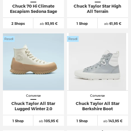
Chuck 70 Hi Climate
Chuck Taylor Star High
Escapism Sedona Sage
All Terrain
2 Shops
ab
93,95 €
1 Shop
ab
61,95 €
Resell
Resell
Converse
Converse
Chuck Taylor All Star
Chuck Taylor All Star
Lugged Winter 2.0
Berkshire Boot
1 Shop
ab
105,95 €
1 Shop
ab
143,95 €