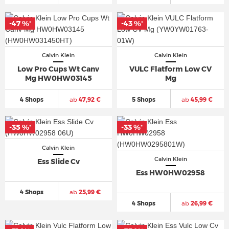
-47 %
-43 %
*
*
Calvin Klein
Calvin Klein
Low Pro Cups Wt Canv
VULC Flatform Low CV
Mg HW0HW03145
Mg
4 Shops
ab
47,92 €
5 Shops
ab
45,99 €
-35 %
-33 %
*
*
Calvin Klein
Calvin Klein
Ess Slide Cv
Ess HW0HW02958
4 Shops
ab
25,99 €
4 Shops
ab
26,99 €