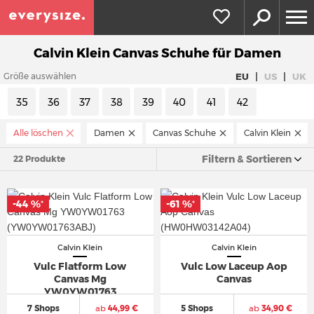
Calvin Klein Canvas Schuhe für Damen
|
|
EU
US
UK
Größe auswählen
35
36
37
38
39
40
41
42
Alle löschen
Damen
Canvas Schuhe
Calvin Klein
Filtern & Sortieren
22 Produkte
-44 %
-61 %
*
*
Calvin Klein
Calvin Klein
Vulc Flatform Low
Vulc Low Laceup Aop
Canvas Mg
Canvas
YW0YW01763
7 Shops
ab
44,99 €
5 Shops
ab
34,90 €