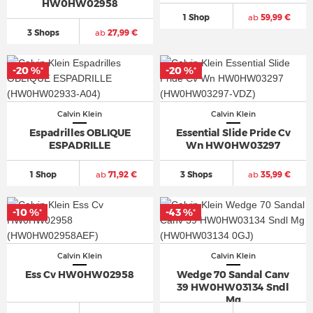
HW0HW02958
1 Shop
ab
59,99 €
3 Shops
ab
27,99 €
-20 %
-20 %
*
*
Calvin Klein
Calvin Klein
Espadrilles OBLIQUE
Essential Slide Pride Cv
ESPADRILLE
Wn HW0HW03297
1 Shop
ab
71,92 €
3 Shops
ab
35,99 €
-10 %
-43 %
*
*
Calvin Klein
Calvin Klein
Ess Cv HW0HW02958
Wedge 70 Sandal Canv
39 HW0HW03134 Sndl
Mg