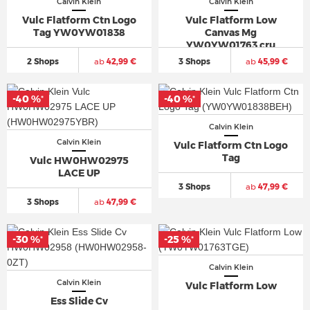
Calvin Klein
Calvin Klein
Vulc Flatform Ctn Logo
Vulc Flatform Low
Tag YW0YW01838
Canvas Mg
YW0YW01763 cru
2 Shops
ab
42,99 €
3 Shops
ab
45,99 €
-40 %
-40 %
*
*
Calvin Klein
Calvin Klein
Vulc Flatform Ctn Logo
Tag
Vulc HW0HW02975
LACE UP
3 Shops
ab
47,99 €
3 Shops
ab
47,99 €
-30 %
-25 %
*
*
Calvin Klein
Calvin Klein
Vulc Flatform Low
Ess Slide Cv