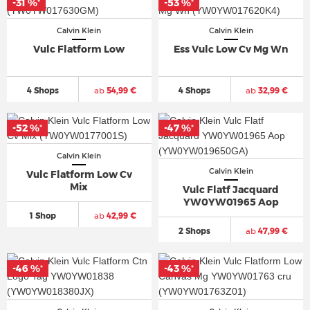
-31 %
-53 %
*
*
Calvin Klein
Calvin Klein
Vulc Flatform Low
Ess Vulc Low Cv Mg Wn
4 Shops
ab
54,99 €
4 Shops
ab
32,99 €
-52 %
-47 %
*
*
Calvin Klein
Calvin Klein
Vulc Flatform Low Cv
Mix
Vulc Flatf Jacquard
YW0YW01965 Aop
1 Shop
ab
42,99 €
2 Shops
ab
47,99 €
-46 %
-43 %
*
*