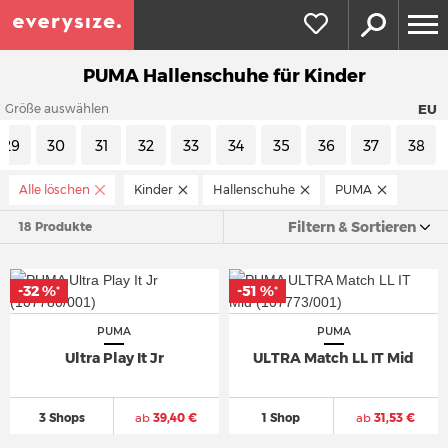
PUMA Hallenschuhe für Kinder
EU
Größe auswählen
29
30
31
32
33
34
35
36
37
38
Alle löschen
Kinder
Hallenschuhe
PUMA
Filtern & Sortieren
18 Produkte
-32 %
-51 %
*
*
PUMA
PUMA
Ultra Play It Jr
ULTRA Match LL IT Mid
3 Shops
ab
39,40 €
1 Shop
ab
31,53 €