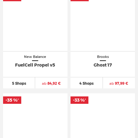
New Balance
Brooks
FuelCell Propel v5
Ghost 17
5 Shops
ab
84,92 €
4 Shops
ab
97,99 €
-35 %
-33 %
*
*