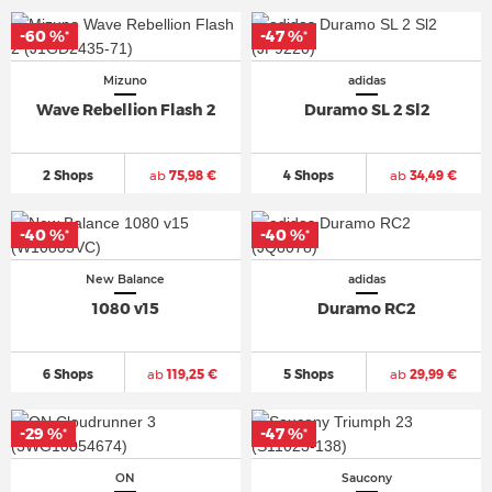
-60 %
-47 %
*
*
Mizuno
adidas
Wave Rebellion Flash 2
Duramo SL 2 Sl2
2 Shops
ab
75,98 €
4 Shops
ab
34,49 €
-40 %
-40 %
*
*
New Balance
adidas
1080 v15
Duramo RC2
6 Shops
ab
119,25 €
5 Shops
ab
29,99 €
-29 %
-47 %
*
*
ON
Saucony