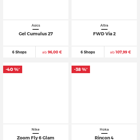
Asics
Altra
Gel Cumulus 27
FWD Via 2
6 Shops
ab
96,00 €
6 Shops
ab
107,99 €
-40 %
-38 %
*
*
Nike
Hoka
Zoom Fly 6 Glam
Rincon 4