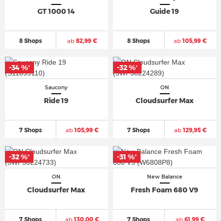
GT 1000 14
Guide 19
8 Shops
ab
82,99 €
8 Shops
ab
105,99 €
-34 %
-32 %
*
*
Saucony
ON
Ride 19
Cloudsurfer Max
7 Shops
ab
105,99 €
7 Shops
ab
129,95 €
-32 %
-31 %
*
*
ON
New Balance
Cloudsurfer Max
Fresh Foam 680 V9
7 Shops
ab
130,00 €
7 Shops
ab
61,99 €