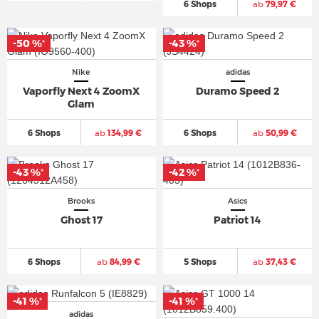
6 Shops
ab
79,97 €
-50 %
-43 %
*
*
Nike
adidas
Vaporfly Next 4 ZoomX
Duramo Speed 2
Glam
6 Shops
ab
134,99 €
6 Shops
ab
50,99 €
-43 %
-42 %
*
*
Brooks
Asics
Ghost 17
Patriot 14
6 Shops
ab
84,99 €
5 Shops
ab
37,43 €
-41 %
-41 %
*
*
adidas