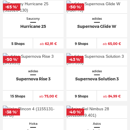
-65 %
-50 %
*
*
Saucony
adidas
Hurricane 25
Supernova Glide W
5 Shops
ab
62,91 €
9 Shops
ab
65,00 €
-50 %
-43 %
*
*
adidas
adidas
Supernova Rise 3
Supernova Solution 3
15 Shops
ab
75,00 €
9 Shops
ab
84,99 €
-38 %
-40 %
*
*
Hoka
Asics