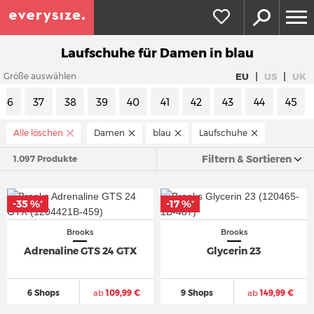
Laufschuhe für Damen in blau
|
|
EU
US
UK
Größe auswählen
36
37
38
39
40
41
42
43
44
45
Alle löschen
Damen
blau
Laufschuhe
Filtern & Sortieren
1.097 Produkte
-35 %
-17 %
*
*
Brooks
Brooks
Adrenaline GTS 24 GTX
Glycerin 23
6 Shops
ab
109,99 €
9 Shops
ab
149,99 €