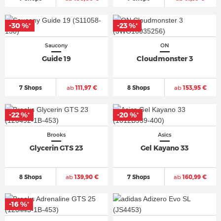
-30 %
-23 %
*
*
Saucony
ON
Guide 19
Cloudmonster 3
7 Shops
ab
111,97 €
8 Shops
ab
153,95 €
-22 %
-20 %
*
*
Brooks
Asics
Glycerin GTS 23
Gel Kayano 33
8 Shops
ab
139,90 €
7 Shops
ab
160,99 €
-16 %
*