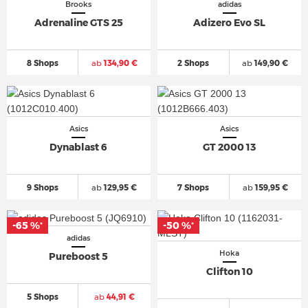
Brooks
adidas
Adrenaline GTS 25
Adizero Evo SL
8 Shops
ab
134,90 €
2 Shops
ab
149,90 €
Asics
Asics
Dynablast 6
GT 2000 13
9 Shops
ab
129,95 €
7 Shops
ab
159,95 €
-65 %
-50 %
*
*
adidas
Hoka
Pureboost 5
Clifton 10
5 Shops
ab
44,91 €