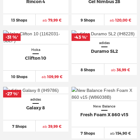
Rincon 4
Gel Nimbus 28
13 Shops
ab
79,99 €
9 Shops
ab
120,00 €
-31 %
-43 %
*
*
adidas
Hoka
Duramo SL2
Clifton 10
8 Shops
ab
36,99 €
10 Shops
ab
109,99 €
-27 %
*
adidas
New Balance
Galaxy 8
Fresh Foam X 860 v15
7 Shops
ab
39,99 €
7 Shops
ab
154,90 €