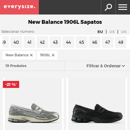
New Balance 1906L Sapatos
|
|
EU
US
UK
Selecionar número
39
40
41
42
43
44
45
46
47
49
New Balance
1906L
Filtrar & Ordenar
19 Produtos
-21 %
*