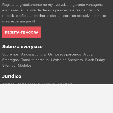
Regista-te gratuitamente no my.everysize e garante vantagens
exclusivas. A tua lista de desejos pessoal, alertas de preço &
restock, cupões, as melhores ofertas, sorteios exclusivos e muito
mais esperam por ti!
REGISTA-TE AGORA
Sobre a everysize
Sobre nós
A nossa cultura
Os nossos parceiros
Ajuda
Empregos
Torna-te parceiro
Léxico de Sneakers
Black Friday
Sitemap
Modelos
Jurídico
Termos
Privacidade
Impressum
Contacto
Segue-nos
Recebe todas as informações sobre novos sneakers e
lançamentos especiais diretamente no teu smartphone.