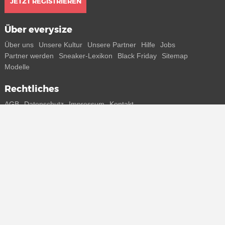
JETZT REGISTRIEREN
Über everysize
Über uns
Unsere Kultur
Unsere Partner
Hilfe
Jobs
Partner werden
Sneaker-Lexikon
Black Friday
Sitemap
Modelle
Rechtliches
AGB
Datenschutz
Impressum
Kontakt
Connect with us
Bekomme alle Infos zu neuen Sneaker und Special Releases direkt
auf dein Smartphone.