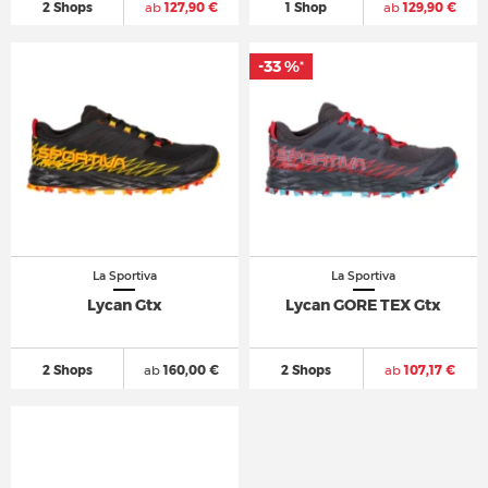
2 Shops
ab
127,90 €
1 Shop
ab
129,90 €
-33 %
*
La Sportiva
La Sportiva
Lycan Gtx
Lycan GORE TEX Gtx
2 Shops
ab
160,00 €
2 Shops
ab
107,17 €