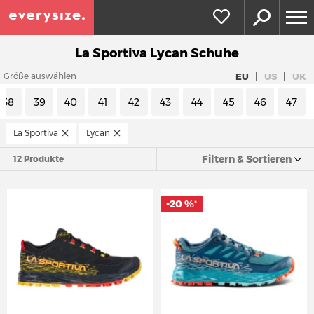
La Sportiva Lycan Schuhe
|
|
EU
US
UK
Größe auswählen
38
39
40
41
42
43
44
45
46
47
La Sportiva
Lycan
Filtern & Sortieren
12 Produkte
-20 %
*