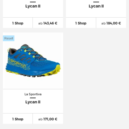
Lycan II
Lycan II
1 Shop
ab
143,46 €
1 Shop
ab
184,00 €
Resell
La Sportiva
Lycan II
1 Shop
ab
171,00 €