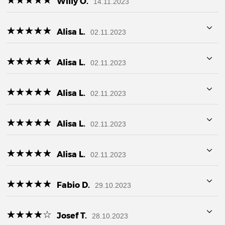
☆
★
☆
★
☆
★
☆
★
☆
★
Willy O.
14.11.2023
☆
★
☆
★
☆
★
☆
★
☆
★
Alisa L.
02.11.2023
☆
★
☆
★
☆
★
☆
★
☆
★
Alisa L.
02.11.2023
☆
★
☆
★
☆
★
☆
★
☆
★
Alisa L.
02.11.2023
☆
★
☆
★
☆
★
☆
★
☆
★
Alisa L.
02.11.2023
☆
★
☆
★
☆
★
☆
★
☆
★
Alisa L.
02.11.2023
☆
★
☆
★
☆
★
☆
★
☆
★
Fabio D.
29.10.2023
☆
★
☆
★
☆
★
☆
★
☆
★
Josef T.
28.10.2023