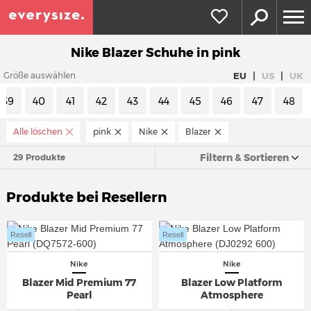
Nike Blazer Schuhe in pink
|
|
EU
US
UK
Größe auswählen
39
40
41
42
43
44
45
46
47
48
Alle löschen
pink
Nike
Blazer
Filtern & Sortieren
29 Produkte
Produkte bei Resellern
Resell
Resell
Nike
Nike
Blazer Mid Premium 77
Blazer Low Platform
Pearl
Atmosphere