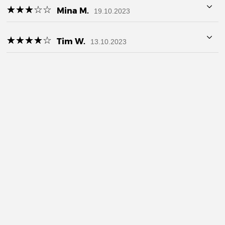
☆
★
☆
★
☆
★
☆
★
☆
★
Mina M.
19.10.2023
☆
★
☆
★
☆
★
☆
★
☆
★
Tim W.
13.10.2023