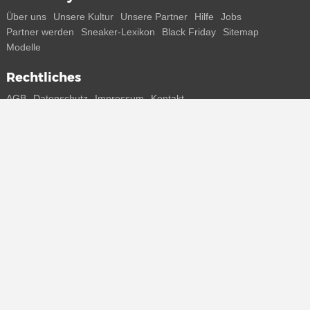
Über uns
Unsere Kultur
Unsere Partner
Hilfe
Jobs
Partner werden
Sneaker-Lexikon
Black Friday
Sitemap
Modelle
Rechtliches
AGB
Datenschutz
Impressum
Kontakt
Connect with us
Bekomme alle Infos zu neuen Sneaker und Special Releases direkt
auf dein Smartphone.
* Alle Preisangaben in Euro inkl. MwSt, ggf. zzgl. Versand.
Streichpreise oder prozentuale Rabatte beziehen sich immer auf den