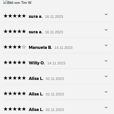
☆
★
☆
★
☆
★
☆
★
☆
★
sura a.
16.11.2023
☆
★
☆
★
☆
★
☆
★
☆
★
sura a.
16.11.2023
☆
★
☆
★
☆
★
☆
★
☆
★
Manuela B.
14.11.2023
☆
★
☆
★
☆
★
☆
★
☆
★
Willy O.
14.11.2023
☆
★
☆
★
☆
★
☆
★
☆
★
Alisa L.
02.11.2023
☆
★
☆
★
☆
★
☆
★
☆
★
Alisa L.
02.11.2023
☆
★
☆
★
☆
★
☆
★
☆
★
Alisa L.
02.11.2023