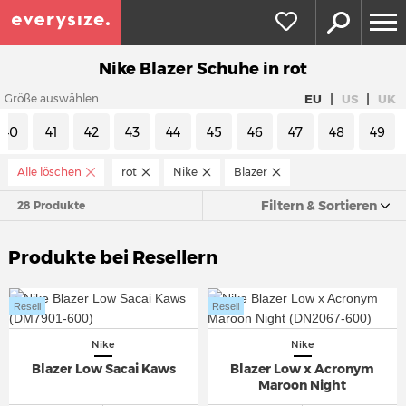
Nike Blazer Schuhe in rot
|
|
EU
US
UK
Größe auswählen
40
41
42
43
44
45
46
47
48
49
Alle löschen
rot
Nike
Blazer
Filtern & Sortieren
28 Produkte
Produkte bei Resellern
Resell
Resell
Nike
Nike
Blazer Low Sacai Kaws
Blazer Low x Acronym
Maroon Night