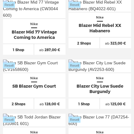
Resell
Resell
Nike
Nike
Blazer Mid Rebel XX
Habanero
Blazer Mid 77 Vintage
Coming to America
2 Shops
ab
323,00 €
1 Shop
ab
287,00 €
Resell
Resell
Nike
Nike
SB Blazer Gym Court
Blazer City Low Suede
Burgundy
2 Shops
ab
128,00 €
1 Shop
ab
125,00 €
Resell
Resell
Nike
Nike