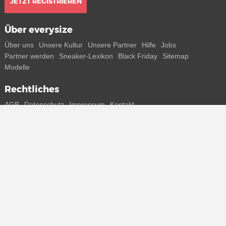
JETZT REGISTRIEREN
Über everysize
Über uns
Unsere Kultur
Unsere Partner
Hilfe
Jobs
Partner werden
Sneaker-Lexikon
Black Friday
Sitemap
Modelle
Rechtliches
AGB
Datenschutz
Impressum
Kontakt
Connect with us
Bekomme alle Infos zu neuen Sneaker und Special Releases direkt
auf dein Smartphone.