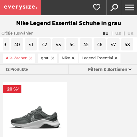
Nike Legend Essential Schuhe in grau
|
|
EU
US
UK
Größe auswählen
39
40
41
42
43
44
45
46
47
48
Alle löschen
grau
Nike
Legend Essential
Filtern & Sortieren
12 Produkte
-20 %
*