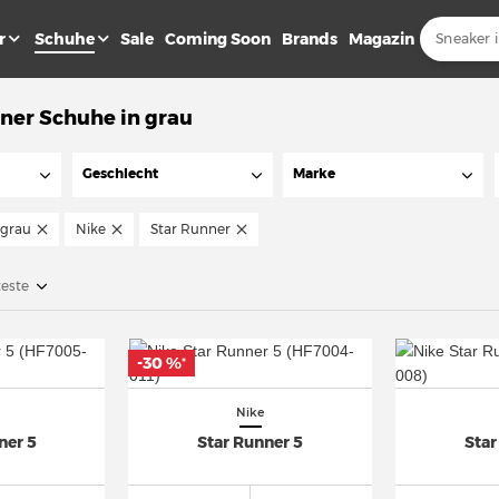
r
Schuhe
Sale
Coming Soon
Brands
Magazin
ner Schuhe in grau
Geschlecht
Marke
grau
Nike
Star Runner
teste
-30 %
*
Nike
ner 5
Star Runner 5
Star