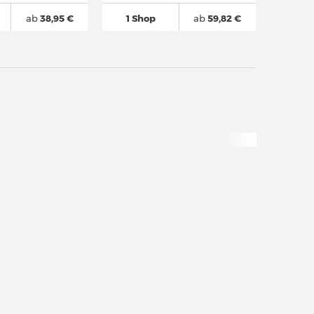
ab
38,95 €
1 Shop
ab
59,82 €