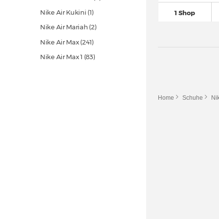
Nike Air Kukini (1)
1 Shop
Nike Air Mariah (2)
Nike Air Max
(241)
Nike Air Max 1
(83)
Nike Air Max 180 (2)
Nike Air Max 270
(81)
Home
Schuhe
Ni
Nike Air Max 720
(15)
Nike Air Max 90
(213)
Nike Air Max 95
(122)
Nike Air Max 97
(55)
Nike Air Max 98
(10)
Nike Air Max Command (7)
Nike Air Max Dia (2)
Nike Air Max DN
(30)