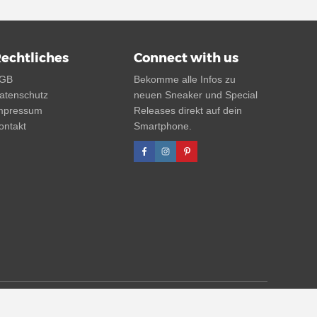
echtliches
Connect with us
GB
Bekomme alle Infos zu
atenschutz
neuen Sneaker und Special
mpressum
Releases direkt auf dein
ontakt
Smartphone.
 UVP. Zwischenzeitliche Änderungen von Preisen, Lieferzeit