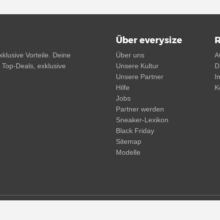
Über everysize
R
klusive Vorteile. Deine
Über uns
A
, Top-Deals, exklusive
Unsere Kultur
D
Unsere Partner
I
Hilfe
K
Jobs
Partner werden
Sneaker-Lexikon
Black Friday
Sitemap
Modelle
d. Streichpreise oder prozentuale Rabatte beziehen sich immer auf den
und -kosten möglich
(mehr Infos)
.