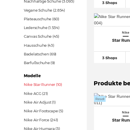
Nachhaltige Schuhe
(3.093)
3 Shops
Vegane Schuhe
(2.854)
Plateauschuhe
(60)
Lederschuhe
(1.534)
Nike
Canvas Schuhe
(45)
Star Run
Hausschuhe
(43)
Badelatschen
(69)
3 Shops
Barfußschuhe (9)
Modelle
Produkte be
Nike Star Runner (10)
Nike ACG
(21)
Resell
Nike Air Adjust (1)
Nike Air Footscape (5)
Nike
Nike Air Force
(241)
Star Run
Nike Air Humara (3)