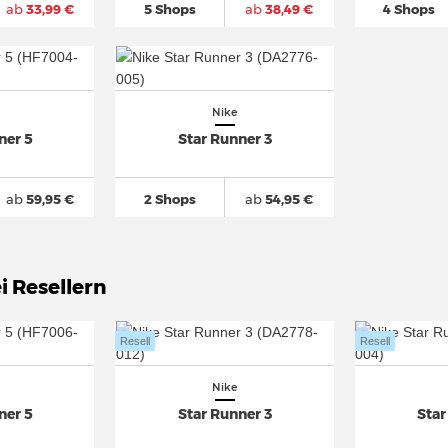
ab
33,99 €
5 Shops
ab
38,49 €
4 Shops
Nike
ner 5
Star Runner 3
ab
59,95 €
2 Shops
ab
54,95 €
i Resellern
Resell
Resell
Nike
ner 5
Star Runner 3
Star