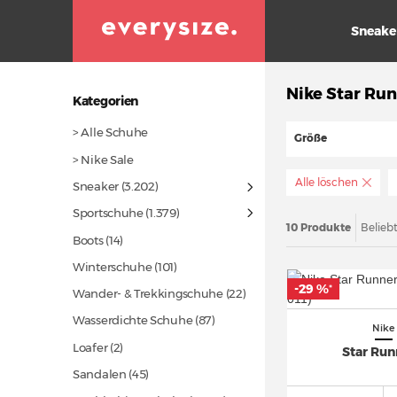
Sneake
Nike Star Run
Kategorien
> Alle Schuhe
Größe
> Nike Sale
Alle löschen
Sneaker
(3.202)
Sportschuhe
(1.379)
10 Produkte
Belieb
Boots
(14)
Winterschuhe
(101)
-29 %
*
Wander- & Trekkingschuhe
(22)
Wasserdichte Schuhe
(87)
Nike
Loafer (2)
Star Run
Sandalen
(45)