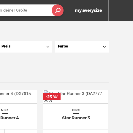
my.everysize
Preis
Farbe
-23 %
*
Nike
Nike
 Runner 4
Star Runner 3