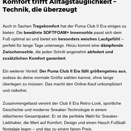
Komfort trifft Alltagstauglichkeit –
Technik, die überzeugt
Auch in Sachen
Tragekomfort
hat der Puma Club II Era einiges zu
bieten: Die
bewährte SOFTFOAM+ Innensohle
passt sich dem
Fuß optimal an und bietet ein
besonders weiches Laufgefühl
–
perfekt für lange Tage unterwegs. Hinzu kommt eine
dämpfende
Zwischensohle
, die jeden Schritt angenehm
abfedert und
zusätzlichen Komfort garantiert
.
Ein weiterer Vorteil:
Der Puma Club II Era fällt größengetreu aus
,
sodass du deine normale Größe wählen kannst, ohne lange
überlegen zu müssen. Das macht den Online-Kauf unkompliziert
und risikofrei.
Zusammengefasst vereint der Club II Era Retro-Look, sportliche
Geschichte und moderne Sneaker-Technologie in einem
stilsicheren Gesamtpaket. Er ist die perfekte Wahl für Sneaker-
Liebhaber, die Wert auf Komfort, Design und einen Hauch Fußball-
Nostalgie legen – und das zu einem fairen Preis.