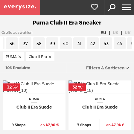
Puma Club II Era Sneaker
|
|
EU
US
UK
Größe auswählen
5
36
37
38
39
40
41
42
43
44
4
PUMA
Club II Era
Filtern & Sortieren
106 Produkte
-32 %
-32 %
*
*
PUMA
PUMA
Club II Era Suede
Club II Era Suede
9 Shops
ab
47,90 €
7 Shops
ab
47,94 €