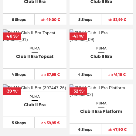
Club II Era
Club II Era
6 Shops
ab
49,00 €
5 Shops
ab
52,99 €
-46 %
-41 %
*
*
PUMA
PUMA
Club II Era Topcat
Club II Era
4 Shops
ab
37,95 €
4 Shops
ab
41,18 €
-39 %
-32 %
*
*
PUMA
PUMA
Club II Era
Club II Era Platform
5 Shops
ab
39,95 €
6 Shops
ab
47,90 €