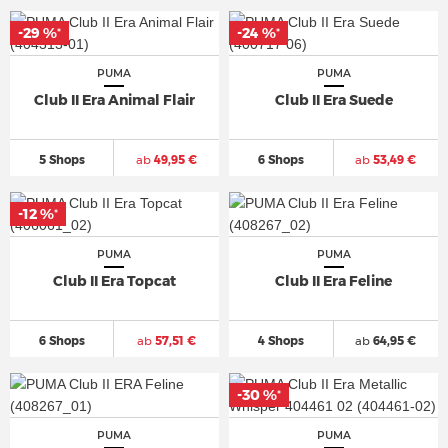
-29 %
-24 %
*
*
PUMA
PUMA
Club II Era Animal Flair
Club II Era Suede
5 Shops
ab
49,95 €
6 Shops
ab
53,49 €
-12 %
*
PUMA
PUMA
Club II Era Topcat
Club II Era Feline
6 Shops
ab
57,51 €
4 Shops
ab
64,95 €
-30 %
*
PUMA
PUMA