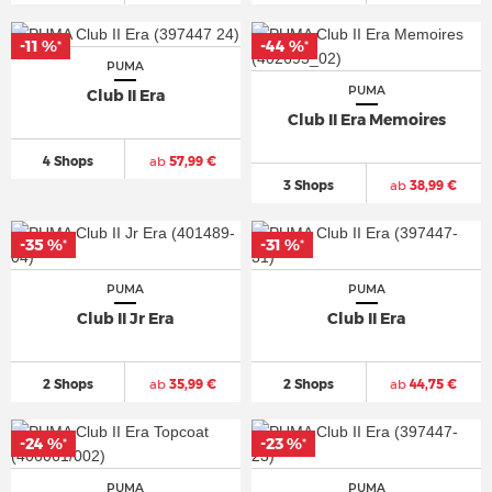
-11 %
-44 %
*
*
PUMA
PUMA
Club II Era
Club II Era Memoires
4 Shops
ab
57,99 €
3 Shops
ab
38,99 €
-35 %
-31 %
*
*
PUMA
PUMA
Club II Jr Era
Club II Era
2 Shops
ab
35,99 €
2 Shops
ab
44,75 €
-24 %
-23 %
*
*
PUMA
PUMA