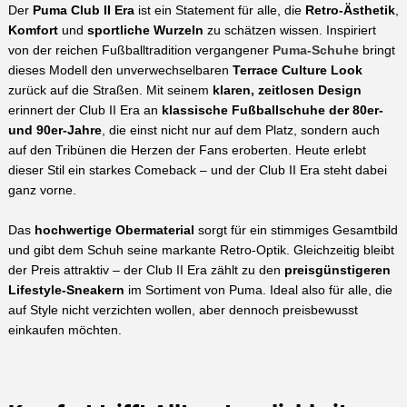
Der
Puma Club II Era
ist ein Statement für alle, die
Retro-Ästhetik
,
Komfort
und
sportliche Wurzeln
zu schätzen wissen. Inspiriert
von der reichen Fußballtradition vergangener
Puma-Schuhe
bringt
dieses Modell den unverwechselbaren
Terrace Culture Look
zurück auf die Straßen. Mit seinem
klaren, zeitlosen Design
erinnert der Club II Era an
klassische Fußballschuhe der 80er-
und 90er-Jahre
, die einst nicht nur auf dem Platz, sondern auch
auf den Tribünen die Herzen der Fans eroberten. Heute erlebt
dieser Stil ein starkes Comeback – und der Club II Era steht dabei
ganz vorne.
Das
hochwertige Obermaterial
sorgt für ein stimmiges Gesamtbild
und gibt dem Schuh seine markante Retro-Optik. Gleichzeitig bleibt
der Preis attraktiv – der Club II Era zählt zu den
preisgünstigeren
Lifestyle-Sneakern
im Sortiment von Puma. Ideal also für alle, die
auf Style nicht verzichten wollen, aber dennoch preisbewusst
einkaufen möchten.