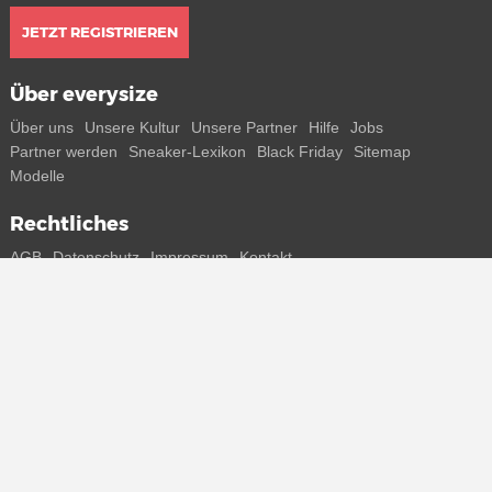
JETZT REGISTRIEREN
Über everysize
Über uns
Unsere Kultur
Unsere Partner
Hilfe
Jobs
Partner werden
Sneaker-Lexikon
Black Friday
Sitemap
Modelle
Rechtliches
AGB
Datenschutz
Impressum
Kontakt
Connect with us
Bekomme alle Infos zu neuen Sneaker und Special Releases direkt
auf dein Smartphone.