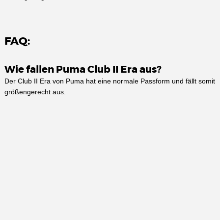
FAQ:
Wie fallen Puma Club II Era aus?
Der Club II Era von Puma hat eine normale Passform und fällt somit
größengerecht aus.