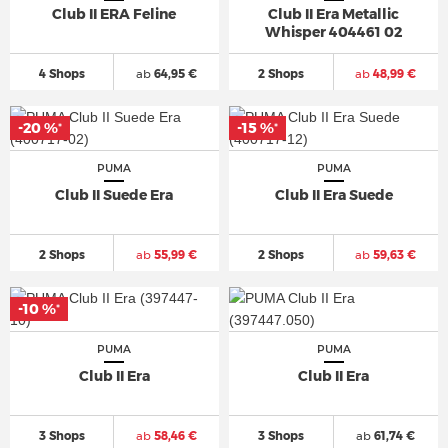
Club II ERA Feline
Club II Era Metallic
Whisper 404461 02
4 Shops
ab
64,95 €
2 Shops
ab
48,99 €
-20 %
-15 %
*
*
PUMA
PUMA
Club II Suede Era
Club II Era Suede
2 Shops
ab
55,99 €
2 Shops
ab
59,63 €
-10 %
*
PUMA
PUMA
Club II Era
Club II Era
3 Shops
ab
58,46 €
3 Shops
ab
61,74 €