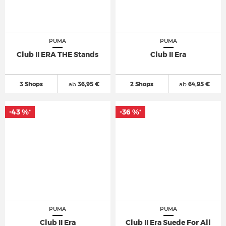
PUMA
PUMA
Club II ERA THE Stands
Club II Era
3 Shops
ab
36,95 €
2 Shops
ab
64,95 €
-43 %
-36 %
*
*
PUMA
PUMA
Club II Era
Club II Era Suede For All