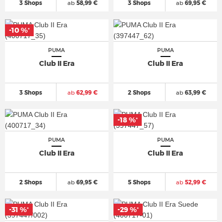
3 Shops
ab
58,99 €
3 Shops
ab
69,95 €
-10 %
*
PUMA
PUMA
Club II Era
Club II Era
3 Shops
ab
62,99 €
2 Shops
ab
63,99 €
-18 %
*
PUMA
PUMA
Club II Era
Club II Era
2 Shops
ab
69,95 €
5 Shops
ab
52,99 €
-31 %
-29 %
*
*