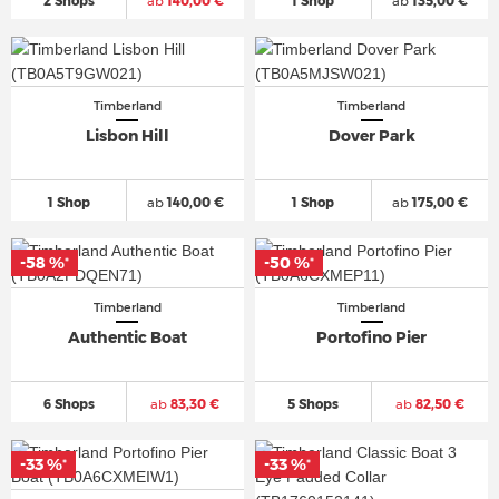
2 Shops
ab
140,00 €
1 Shop
ab
135,00 €
Timberland
Timberland
Lisbon Hill
Dover Park
1 Shop
ab
140,00 €
1 Shop
ab
175,00 €
-58 %
-50 %
*
*
Timberland
Timberland
Authentic Boat
Portofino Pier
6 Shops
ab
83,30 €
5 Shops
ab
82,50 €
-33 %
-33 %
*
*