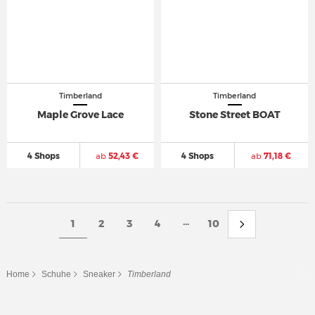
Timberland
Timberland
Maple Grove Lace
Stone Street BOAT
4 Shops
ab
52,43 €
4 Shops
ab
71,18 €
...
1
2
3
4
10
Home
Schuhe
Sneaker
Timberland