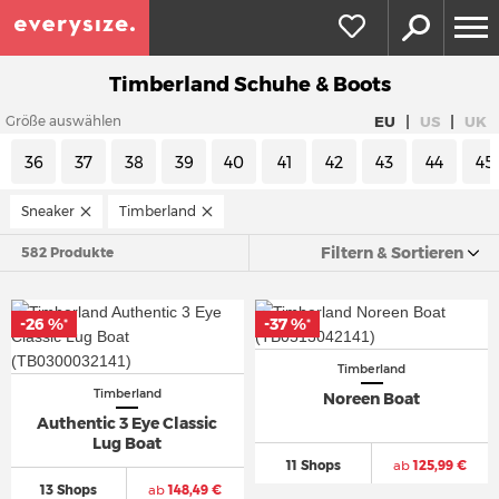
Timberland Schuhe & Boots
|
|
EU
US
UK
Größe auswählen
36
37
38
39
40
41
42
43
44
45
Sneaker
Timberland
Filtern & Sortieren
582 Produkte
-26 %
-37 %
*
*
Timberland
Timberland
Noreen Boat
Authentic 3 Eye Classic
Lug Boat
11 Shops
ab
125,99 €
13 Shops
ab
148,49 €