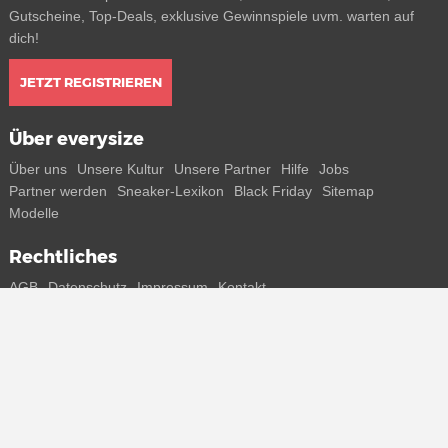
Gutscheine, Top-Deals, exklusive Gewinnspiele uvm. warten auf
dich!
JETZT REGISTRIEREN
Über everysize
Über uns
Unsere Kultur
Unsere Partner
Hilfe
Jobs
Partner werden
Sneaker-Lexikon
Black Friday
Sitemap
Modelle
Rechtliches
AGB
Datenschutz
Impressum
Kontakt
Connect with us
Bekomme alle Infos zu neuen Sneaker und Special Releases direkt
auf dein Smartphone.