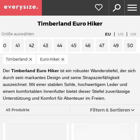
Timberland Euro Hiker
|
|
EU
US
UK
Größe auswählen
40
41
42
43
44
45
46
47
49
50
Timberland
Euro Hiker
Der
Timberland Euro Hiker
ist ein robuster Wanderstiefel, der sich
durch sein markantes Design und seine Strapazierfähigkeit
auszeichnet. Mit einer stabilen Sohle, hochwertigem Leder und
einem komfortablen Innenfutter bietet dieser Stiefel zuverlässige
Unterstützung und Komfort für Abenteuer im Freien.
Filtern & Sortieren
45 Produkte