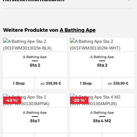
Weitere Produkte von
A Bathing Ape
A Bathing Ape
A Bathing Ape
Sta 2
Sta 2
1 Shop
ab
338,99 €
1 Shop
ab
338,99 €
-43 %
-43 %
-20 %
-20 %
*
*
*
*
A Bathing Ape
A Bathing Ape
Sta 1
Sta 4 M2