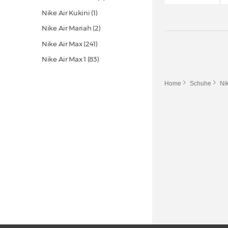
Nike Air Kukini (1)
Nike Air Mariah (2)
Nike Air Max
(241)
Nike Air Max 1
(83)
Nike Air Max 180 (2)
Home
Schuhe
Ni
Nike Air Max 270
(81)
Nike Air Max 720
(15)
Nike Air Max 90
(213)
Nike Air Max 95
(122)
Nike Air Max 97
(55)
Nike Air Max 98
(10)
Nike Air Max Command (7)
Nike Air Max Dia (2)
Nike Air Max DN
(30)