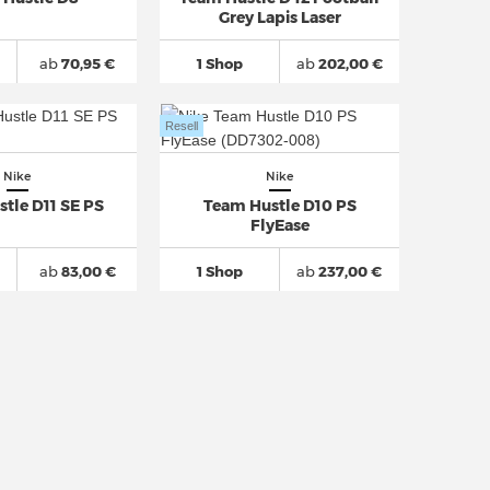
Grey Lapis Laser
ab
70,95 €
1 Shop
ab
202,00 €
Resell
Nike
Nike
tle D11 SE PS
Team Hustle D10 PS
FlyEase
ab
83,00 €
1 Shop
ab
237,00 €