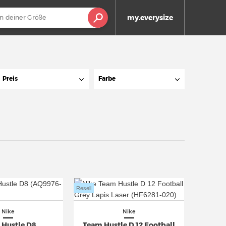
my.everysize
Preis
Farbe
Resell
Nike
Nike
 Hustle D8
Team Hustle D 12 Football