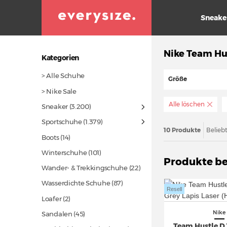
Sneake
Nike Team Hu
Kategorien
> Alle Schuhe
Größe
> Nike Sale
Alle löschen
Sneaker
(3.200)
Sportschuhe
(1.379)
10 Produkte
Belieb
Boots
(14)
Winterschuhe
(101)
Produkte be
Wander- & Trekkingschuhe
(22)
Wasserdichte Schuhe
(87)
Resell
Loafer (2)
Nike
Sandalen
(45)
Team Hustle D 