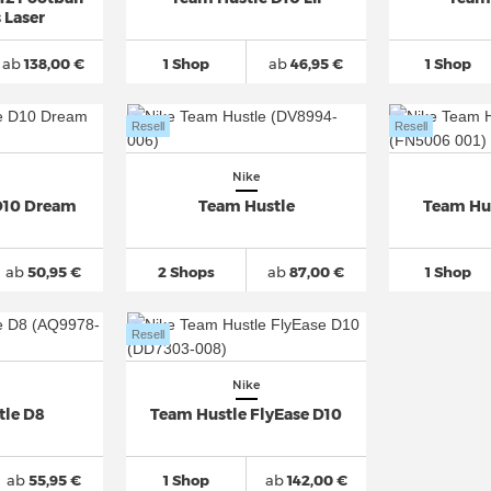
 Laser
ab
138,00 €
1 Shop
ab
46,95 €
1 Shop
Resell
Resell
Nike
D10 Dream
Team Hustle
Team Hus
ab
50,95 €
2 Shops
ab
87,00 €
1 Shop
Resell
Nike
tle D8
Team Hustle FlyEase D10
ab
55,95 €
1 Shop
ab
142,00 €