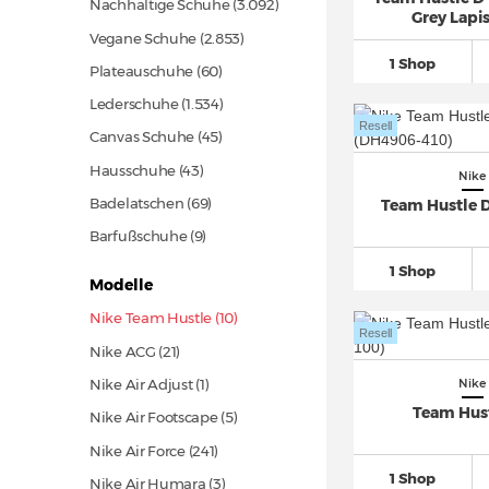
Nachhaltige Schuhe
(3.092)
Grey Lapis
Vegane Schuhe
(2.853)
1 Shop
Plateauschuhe
(60)
Lederschuhe
(1.534)
Resell
Canvas Schuhe
(45)
Hausschuhe
(43)
Nike
Badelatschen
(69)
Team Hustle 
Barfußschuhe (9)
1 Shop
Modelle
Nike Team Hustle (10)
Resell
Nike ACG
(21)
Nike Air Adjust (1)
Nike
Team Hus
Nike Air Footscape (5)
Nike Air Force
(241)
1 Shop
Nike Air Humara (3)