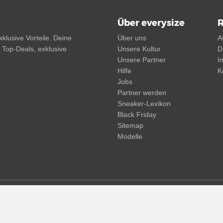
Über everysize
R
klusive Vorteile. Deine
Über uns
A
, Top-Deals, exklusive
Unsere Kultur
D
Unsere Partner
I
Hilfe
K
Jobs
Partner werden
Sneaker-Lexikon
Black Friday
Sitemap
Modelle
d. Streichpreise oder prozentuale Rabatte beziehen sich immer auf den
und -kosten möglich
(mehr Infos)
.
© 2015 - 2026 everysize. All rights reserved.