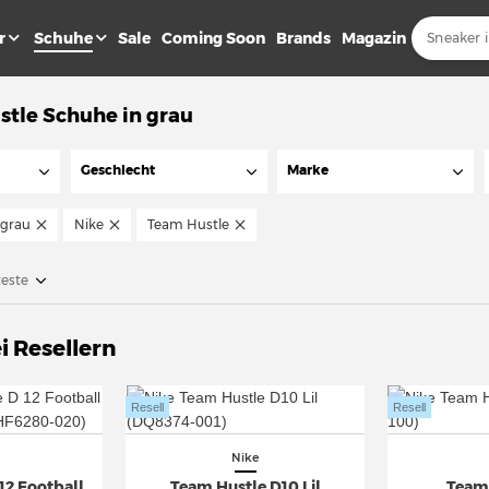
r
Schuhe
Sale
Coming Soon
Brands
Magazin
stle Schuhe in grau
Geschlecht
Marke
grau
Nike
Team Hustle
teste
i Resellern
Resell
Resell
Nike
12 Football
Team Hustle D10 Lil
Team