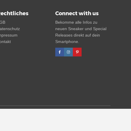
echtliches
Connect with us
GB
Bekomme alle Infos zu
atenschutz
neuen Sneaker und Special
mpressum
Releases direkt auf dein
ontakt
Smartphone.
 UVP. Zwischenzeitliche Änderungen von Preisen, Lieferzeit