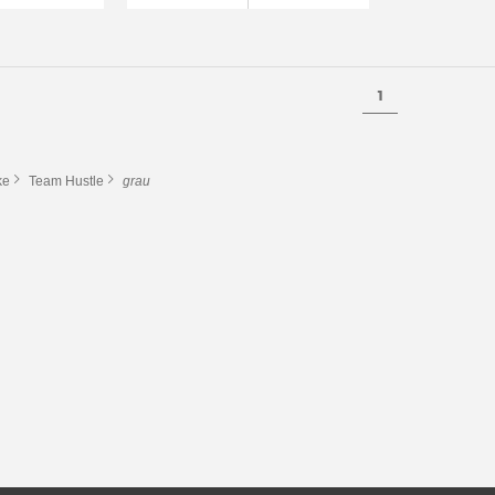
1
ke
Team Hustle
grau