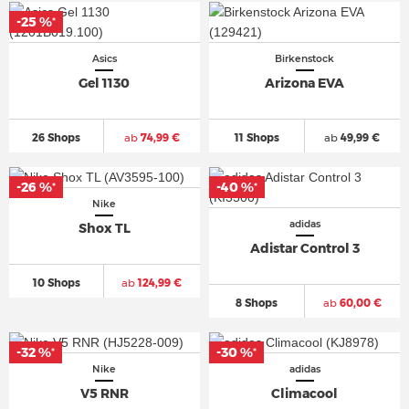
-25 %
*
Asics
Birkenstock
Gel 1130
Arizona EVA
26 Shops
ab
74,99 €
11 Shops
ab
49,99 €
-26 %
-40 %
*
*
Nike
adidas
Shox TL
Adistar Control 3
10 Shops
ab
124,99 €
8 Shops
ab
60,00 €
-32 %
-30 %
*
*
Nike
adidas
V5 RNR
Climacool