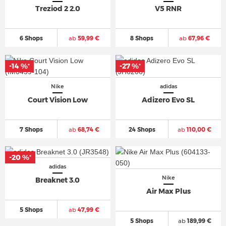
Treziod 2 2.0
V5 RNR
6 Shops
ab
59,99 €
8 Shops
ab
67,96 €
-14 %
-27 %
*
*
Nike
adidas
Court Vision Low
Adizero Evo SL
7 Shops
ab
68,74 €
24 Shops
ab
110,00 €
-20 %
*
adidas
Nike
Breaknet 3.0
Air Max Plus
5 Shops
ab
47,99 €
5 Shops
ab
189,99 €