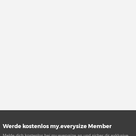
Werde kostenlos my.everysize Member
Melde dich kostenlos bei my.everysize an und sicher dir exklusive