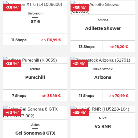
-35 %
-35 %
*
*
Salomon
adidas
XT 6
Adilette Shower
11 Shops
ab
116,99 €
13 Shops
ab
18,20 €
-29 %
-21 %
*
*
adidas
Birkenstock
Purechill
Arizona
7 Shops
ab
35,49 €
11 Shops
ab
70,99 €
-43 %
-39 %
*
*
Nike
Asics
V5 RNR
Gel Sonoma 8 GTX