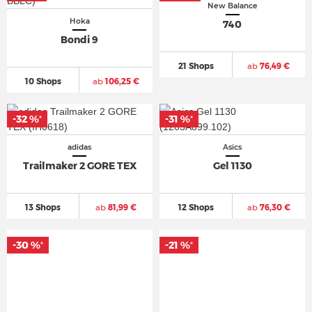
New Balance
Hoka
740
Bondi 9
21 Shops
ab
76,49 €
10 Shops
ab
106,25 €
-32 %
-31 %
*
*
adidas
Asics
Trailmaker 2 GORE TEX
Gel 1130
13 Shops
ab
81,99 €
12 Shops
ab
76,30 €
-30 %
-21 %
*
*