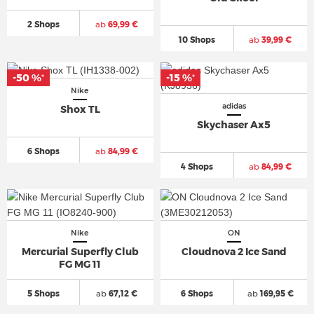
2 Shops
ab
69,99 €
10 Shops
ab
39,99 €
-50 %
-15 %
*
*
Nike
adidas
Shox TL
Skychaser Ax5
6 Shops
ab
84,99 €
4 Shops
ab
84,99 €
Nike
ON
Mercurial Superfly Club
Cloudnova 2 Ice Sand
FG MG 11
5 Shops
ab
67,12 €
6 Shops
ab
169,95 €