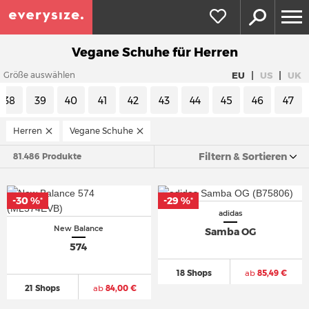
Vegane Schuhe für Herren
|
|
EU
US
UK
Größe auswählen
38
39
40
41
42
43
44
45
46
47
Herren
Vegane Schuhe
Filtern & Sortieren
81.486 Produkte
-30 %
-29 %
*
*
adidas
New Balance
Samba OG
574
18 Shops
ab
85,49 €
21 Shops
ab
84,00 €