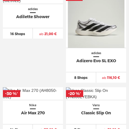
adidas
Adilette Shower
16 Shops
ab
21,00 €
adidas
Adizero Evo SL EXO
8 Shops
ab
116,10 €
-30 %
-20 %
*
*
Nike
Vans
Air Max 270
Classic Slip On