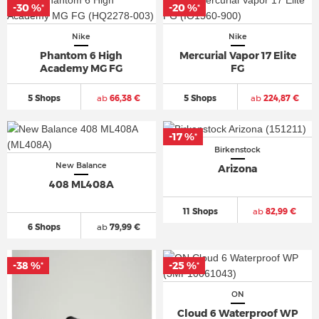
-30 %
-20 %
*
*
Nike
Nike
Phantom 6 High
Mercurial Vapor 17 Elite
Academy MG FG
FG
5 Shops
ab
66,38 €
5 Shops
ab
224,87 €
-17 %
*
Birkenstock
New Balance
Arizona
408 ML408A
11 Shops
ab
82,99 €
6 Shops
ab
79,99 €
-38 %
-25 %
*
*
ON
Cloud 6 Waterproof WP