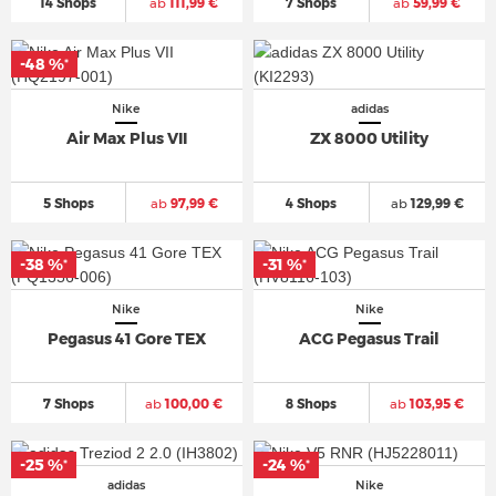
14 Shops
ab
111,99 €
7 Shops
ab
59,99 €
-48 %
*
Nike
adidas
Air Max Plus VII
ZX 8000 Utility
5 Shops
ab
97,99 €
4 Shops
ab
129,99 €
-38 %
-31 %
*
*
Nike
Nike
Pegasus 41 Gore TEX
ACG Pegasus Trail
7 Shops
ab
100,00 €
8 Shops
ab
103,95 €
-25 %
-24 %
*
*
adidas
Nike