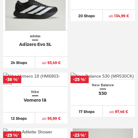
20 Shops
ab
134,99 €
adidas
Adizero Evo SL
24 Shops
ab
93,49 €
-36 %
-25 %
*
*
New Balance
Nike
530
Vomero 18
17 Shops
ab
97,46 €
12 Shops
ab
95,99 €
-25 %
-23 %
*
*