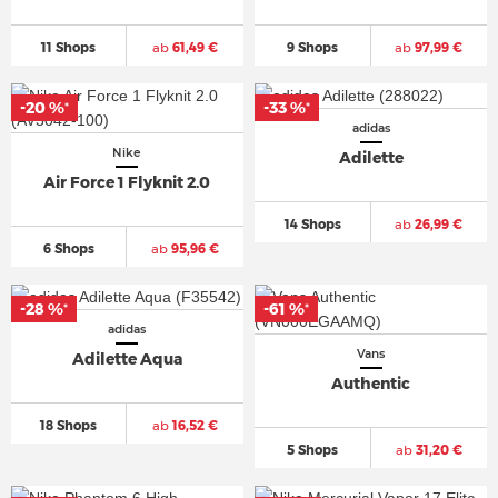
11 Shops
ab
61,49 €
9 Shops
ab
97,99 €
-20 %
-33 %
*
*
adidas
Nike
Adilette
Air Force 1 Flyknit 2.0
14 Shops
ab
26,99 €
6 Shops
ab
95,96 €
-28 %
-61 %
*
*
adidas
Vans
Adilette Aqua
Authentic
18 Shops
ab
16,52 €
5 Shops
ab
31,20 €