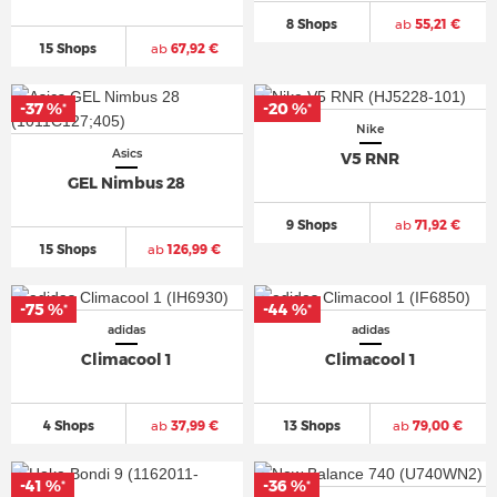
8 Shops
ab
55,21 €
15 Shops
ab
67,92 €
-37 %
-20 %
*
*
Nike
Asics
V5 RNR
GEL Nimbus 28
9 Shops
ab
71,92 €
15 Shops
ab
126,99 €
-75 %
-44 %
*
*
adidas
adidas
Climacool 1
Climacool 1
4 Shops
ab
37,99 €
13 Shops
ab
79,00 €
-41 %
-36 %
*
*