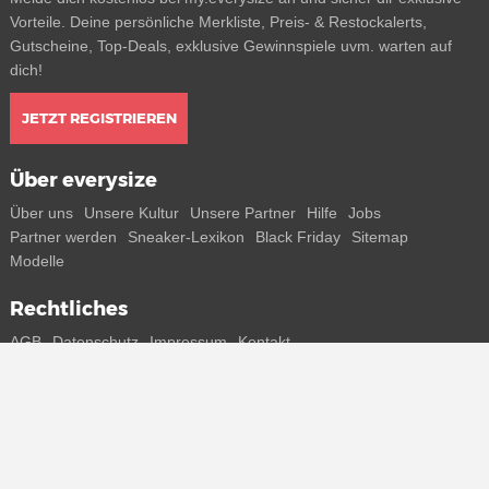
Vorteile. Deine persönliche Merkliste, Preis- & Restockalerts,
Gutscheine, Top-Deals, exklusive Gewinnspiele uvm. warten auf
dich!
JETZT REGISTRIEREN
Über everysize
Über uns
Unsere Kultur
Unsere Partner
Hilfe
Jobs
Partner werden
Sneaker-Lexikon
Black Friday
Sitemap
Modelle
Rechtliches
AGB
Datenschutz
Impressum
Kontakt
Connect with us
Bekomme alle Infos zu neuen Sneaker und Special Releases direkt
auf dein Smartphone.