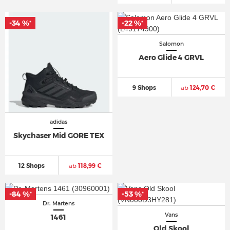
-34 %
-22 %
*
*
Salomon
Aero Glide 4 GRVL
9 Shops
ab
124,70 €
adidas
Skychaser Mid GORE TEX
12 Shops
ab
118,99 €
-84 %
-53 %
*
*
Dr. Martens
Vans
1461
Old Skool