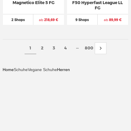
Magnetico Elite 5 FG
F50 Hyperfast League LL
FG
2 Shops
ab
218,69 €
9 Shops
ab
89,99 €
...
1
2
3
4
800
Home
Schuhe
Vegane Schuhe
Herren