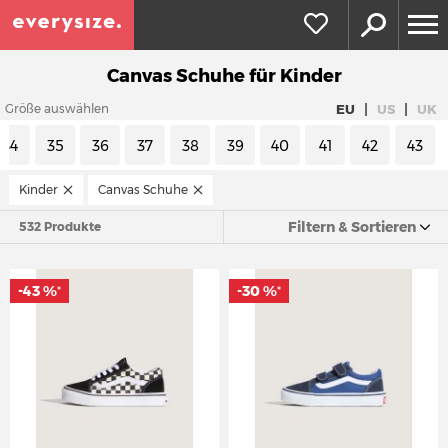
Canvas Schuhe für Kinder
|
|
EU
US
UK
Größe auswählen
34
35
36
37
38
39
40
41
42
43
Kinder
Canvas Schuhe
Filtern & Sortieren
532 Produkte
-43 %
-30 %
*
*