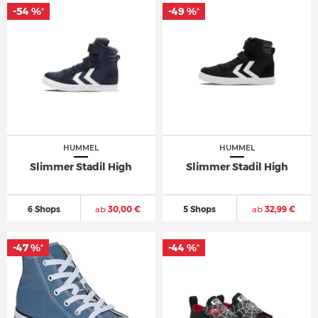
-54 %
-49 %
*
*
HUMMEL
HUMMEL
Slimmer Stadil High
Slimmer Stadil High
6 Shops
ab
30,00 €
5 Shops
ab
32,99 €
-47 %
-44 %
*
*