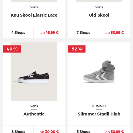
Vans
Vans
Knu Skool Elastic Lace
Old Skool
4 Shops
ab
43,99 €
7 Shops
ab
30,99 €
-40 %
-52 %
*
*
Vans
HUMMEL
Authentic
Slimmer Stadil High
8 Shops
ab
30,00 €
5 Shops
ab
30,99 €