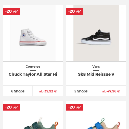
-20 %
-20 %
*
*
Converse
Vans
Chuck Taylor All Star Hi
Sk8 Mid Reissue V
6 Shops
ab
39,92 €
5 Shops
ab
47,96 €
-20 %
-20 %
*
*