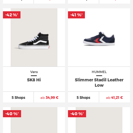
-42 %
-41 %
*
*
Vans
HUMMEL
SK8 Hi
Slimmer Stadil Leather
Low
5 Shops
ab
34,99 €
5 Shops
ab
41,21 €
-40 %
-40 %
*
*