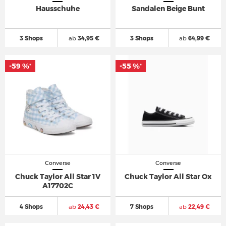
Hausschuhe
Sandalen Beige Bunt
3 Shops
ab
34,95 €
3 Shops
ab
64,99 €
-59 %
-55 %
*
*
Converse
Converse
Chuck Taylor All Star 1V
Chuck Taylor All Star Ox
A17702C
4 Shops
ab
24,43 €
7 Shops
ab
22,49 €