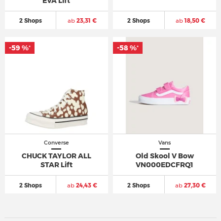
EVA Lift
2 Shops
ab
23,31 €
2 Shops
ab
18,50 €
-59 %
-58 %
*
*
Converse
Vans
CHUCK TAYLOR ALL
Old Skool V Bow
STAR Lift
VN000EDCFRQ1
2 Shops
ab
24,43 €
2 Shops
ab
27,30 €