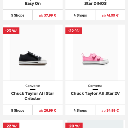
Easy On
Star DINOS
5 Shops
ab
37,99 €
4 Shops
ab
41,99 €
-23 %
-22 %
*
*
Converse
Converse
Chuck Taylor All Star
Chuck Taylor All Star 2V
Cribster
5 Shops
ab
26,99 €
4 Shops
ab
34,99 €
-22 %
-20 %
*
*