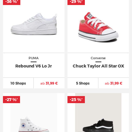
-36 %
-29 %
*
*
PUMA
Converse
Rebound V6 Lo Jr
Chuck Taylor All Star OX
10 Shops
ab
31,99 €
5 Shops
ab
31,99 €
-27 %
-25 %
*
*