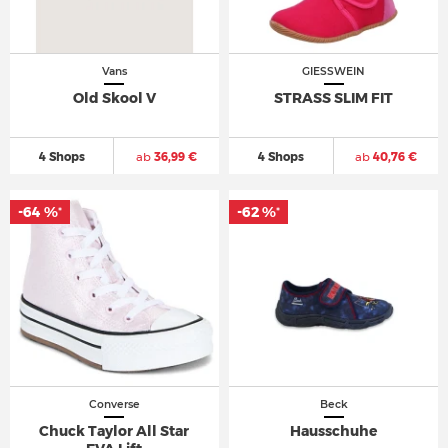
Vans
GIESSWEIN
Old Skool V
STRASS SLIM FIT
4 Shops
ab
36,99 €
4 Shops
ab
40,76 €
-64 %
-62 %
*
*
Converse
Beck
Chuck Taylor All Star
Hausschuhe