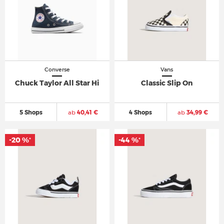
Converse
Vans
Chuck Taylor All Star Hi
Classic Slip On
5 Shops
ab
40,41 €
4 Shops
ab
34,99 €
-20 %
-44 %
*
*