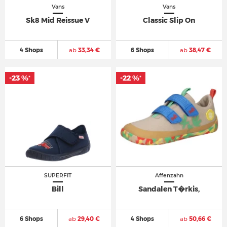
Vans
Vans
Sk8 Mid Reissue V
Classic Slip On
4 Shops
ab
33,34 €
6 Shops
ab
38,47 €
-23 %
-22 %
*
*
SUPERFIT
Affenzahn
Bill
Sandalen T�rkis,
6 Shops
ab
29,40 €
4 Shops
ab
50,66 €