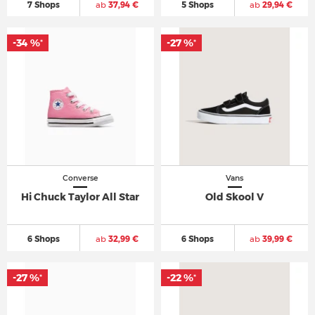
7 Shops
ab
37,94 €
5 Shops
ab
29,94 €
-34 %
-27 %
*
*
Converse
Vans
Hi Chuck Taylor All Star
Old Skool V
6 Shops
ab
32,99 €
6 Shops
ab
39,99 €
-27 %
-22 %
*
*