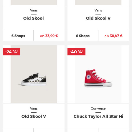
Vans
Vans
Old Skool
Old Skool V
6 Shops
ab
33,99 €
6 Shops
ab
38,47 €
-24 %
-40 %
*
*
Vans
Converse
Old Skool V
Chuck Taylor All Star Hi