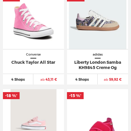
Converse
adidas
Chuck Taylor All Star
Liberty London Samba
KH9845 Creme Og
4 Shops
ab
43,11 €
4 Shops
ab
59,92 €
-18 %
-15 %
*
*