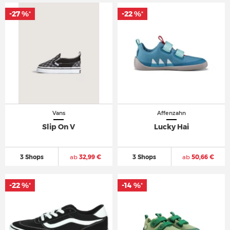
-27 %
-22 %
*
*
Vans
Affenzahn
Slip On V
Lucky Hai
3 Shops
ab
32,99 €
3 Shops
ab
50,66 €
-22 %
-14 %
*
*