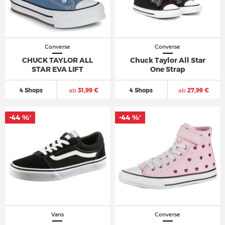
Converse
Converse
CHUCK TAYLOR ALL
Chuck Taylor All Star
STAR EVA LIFT
One Strap
4 Shops
ab
31,99 €
4 Shops
ab
27,99 €
-44 %
-44 %
*
*
Vans
Converse