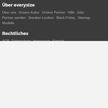
Über everysize
Über uns
Unsere Kultur
Unsere Partner
Hilfe
Jobs
Partner werden
Sneaker-Lexikon
Black Friday
Sitemap
Modelle
Rechtliches
AGB
Datenschutz
Impressum
Kontakt
Connect with us
Bekomme alle Infos zu neuen Sneaker und Special Releases direkt
auf dein Smartphone.
* Alle Preisangaben in Euro inkl. MwSt, ggf. zzgl. Versand.