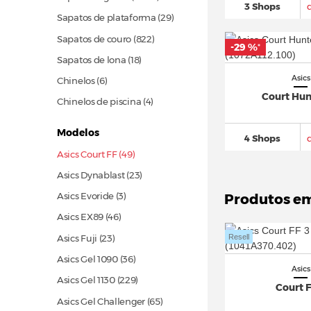
3 Shops
Sapatos de plataforma
(29)
Sapatos de couro
(822)
-29 %
*
Sapatos de lona
(18)
Asics
Chinelos (6)
Court Hun
Chinelos de piscina (4)
Modelos
4 Shops
Asics Court FF (49)
Asics Dynablast
(23)
Asics Evoride (3)
Produtos e
Asics EX89
(46)
Asics Fuji
(23)
Resell
Asics Gel 1090
(36)
Asics
Asics Gel 1130
(229)
Court F
Asics Gel Challenger
(65)