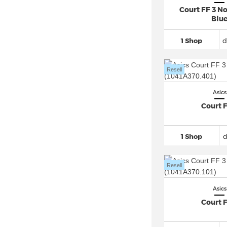
Court FF 3 N
Asics Jog 100S
(19)
Blu
Asics Jolt
(43)
1 Shop
d
Asics Magic Speed
(25)
Asics Metaracer (3)
Resell
Asics Metaspeed
(51)
Asics Mexico
(167)
Asics
Court F
Asics Noosa
(57)
Asics Novablast
(67)
1 Shop
Asics Novablast 5
(68)
Asics Patriot
(59)
Resell
Asics Skyhand OG
(43)
Asics Superblast
(11)
Asics
Asics Superblast 2 (9)
Court F
Asics Trabuco Max
(18)