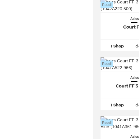
Resell
Asics Gel Nunobiki
(26)
Asics GEL NYC
(173)
Asics
Asics Gel PTG
(10)
Court F
Asics Gel Pulse
(59)
Asics Gel Quantum
(219)
1 Shop
d
Asics Gel Resolution 9
(33)
Asics Gel Sonoma
(99)
Resell
Asics Gel Trabuco
(44)
Asics
Asics Gel Venture
(111)
Court FF 
Asics Glideride
(13)
Asics GT 4000 (6)
1 Shop
d
Asics GT-1000
(114)
Asics GT-2000
(104)
Resell
Asics GT-2160
(131)
Asics
Asics Japan S
(74)