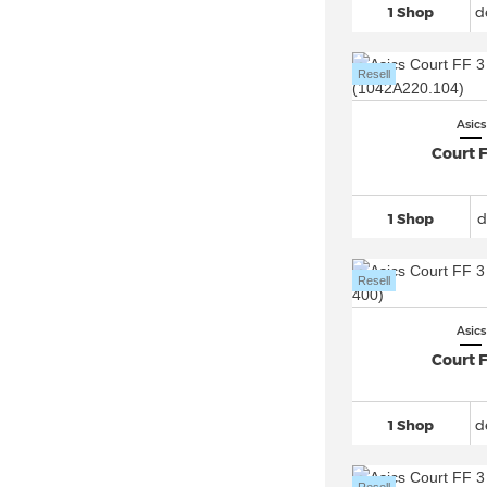
Asics Trail Scout (9)
1 Shop
d
Asics Upcourt
(32)
Resell
Asics
Court F
1 Shop
d
Resell
Asics
Court F
1 Shop
d