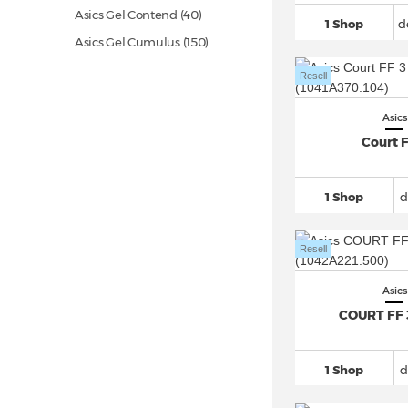
Asics Gel Contend
(40)
1 Shop
d
Asics Gel Cumulus
(150)
Asics Gel Dedicate 8
(66)
Resell
Asics Gel DS Trainer 14
(31)
Asics
Asics Gel Excite 10
(24)
Court F
Asics Gel Kayano
(239)
Asics Gel Kayano 14
(156)
1 Shop
d
Asics Gel Kayano 31
(48)
Asics Gel Kinetic
(38)
Resell
Asics Gel Kinsei
(19)
Asics Gel Kyrios (7)
Asics
COURT FF 
Asics Gel Lyte III
(259)
Asics Gel Lyte V
(64)
1 Shop
d
Asics Gel Nimbus
(231)
Asics Gel Nimbus 27
(52)