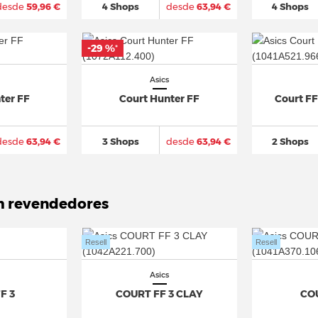
desde
59,96 €
4 Shops
desde
63,94 €
4 Shops
-29 %
*
Asics
ter FF
Court Hunter FF
Court FF
desde
63,94 €
3 Shops
desde
63,94 €
2 Shops
m revendedores
Resell
Resell
Asics
F 3
COURT FF 3 CLAY
COU