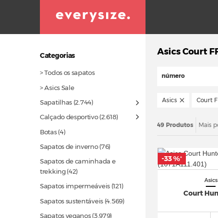
Asics Court F
Categorias
> Todos os sapatos
número
> Asics Sale
Asics
Court F
Sapatilhas
(2.744)
Calçado desportivo
(2.618)
49 Produtos
Mais p
Botas (4)
Sapatos de inverno
(76)
-33 %
*
Sapatos de caminhada e
trekking
(42)
Asics
Sapatos impermeáveis
(121)
Court Hun
Sapatos sustentáveis
(4.569)
Sapatos veganos
(3.979)