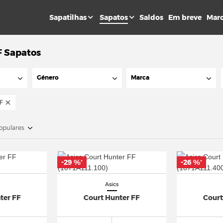
Sapatilhas
Sapatos
Saldos
Em breve
Mar
F Sapatos
Género
Marca
F
opulares
-29 %
-26 %
*
*
Asics
ter FF
Court Hunter FF
Court