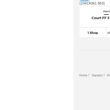
Resell
Asics
Court FF 
1 Shop
d
Home
Sapatos
As