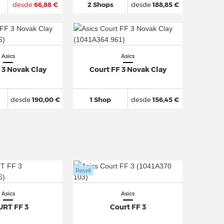
desde
66,88 €
2 Shops
desde
188,85 €
Asics
Asics
 3 Novak Clay
Court FF 3 Novak Clay
desde
190,00 €
1 Shop
desde
156,45 €
Resell
Asics
Asics
RT FF 3
Court FF 3