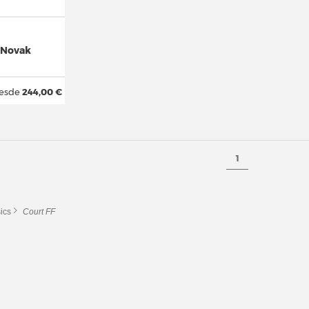
3 Novak
esde
244,00 €
1
ics
Court FF