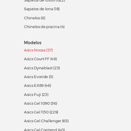
Sapatos de couro
(822)
Sapatos de lona
(18)
Chinelos (6)
Chinelos de piscina (4)
Modelos
Asics Noosa (57)
Asics Court FF
(49)
Asics Dynablast
(23)
Asics Evoride (3)
Asics EX89
(46)
Asics Fuji
(23)
Asics Gel 1090
(36)
Asics Gel 1130
(229)
Asics Gel Challenger
(65)
Asics Gel Contend
(40)