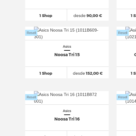
1 Shop
desde
90,00 €
1 
Resell
Resell
Asics
Noosa Tri 15
1 Shop
desde
152,00 €
1 
Resell
Resell
Asics
Noosa Tri 16