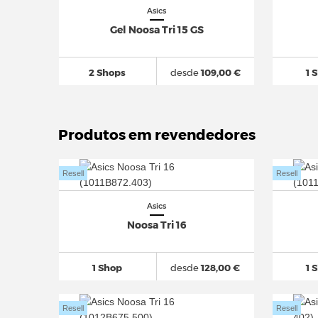
Asics
Gel Noosa Tri 15 GS
2 Shops
desde
109,00 €
1 
Produtos em revendedores
Resell
Resell
Asics
Noosa Tri 16
1 Shop
desde
128,00 €
1 
Resell
Resell