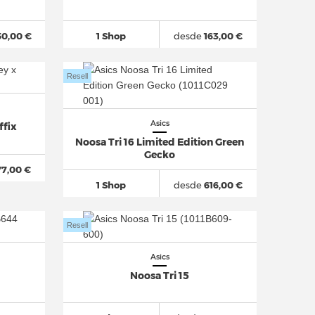
50,00 €
1 Shop
desde
163,00 €
Resell
Asics
ffix
Noosa Tri 16 Limited Edition Green
Gecko
77,00 €
1 Shop
desde
616,00 €
Resell
Asics
Noosa Tri 15