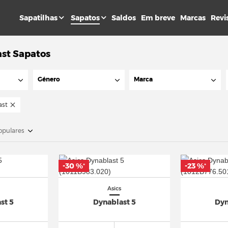
Sapatilhas
Sapatos
Saldos
Em breve
Marcas
Revi
ast Sapatos
Género
Marca
ast
opulares
-30 %
-23 %
*
*
Asics
st 5
Dynablast 5
Dyn