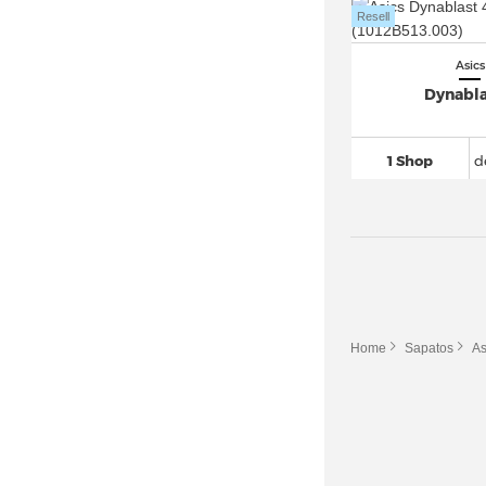
Resell
Asics Gel Nunobiki
(26)
Asics GEL NYC
(173)
Asics
Asics Gel PTG
(10)
Dynabla
Asics Gel Pulse
(59)
Asics Gel Quantum
(219)
1 Shop
d
Asics Gel Resolution 9
(33)
Asics Gel Sonoma
(99)
Asics Gel Trabuco
(44)
Asics Gel Venture
(111)
Asics Glideride
(13)
Home
Sapatos
As
Asics GT 4000 (6)
Asics GT-1000
(114)
Asics GT-2000
(104)
Asics GT-2160
(131)
Asics Japan S
(74)