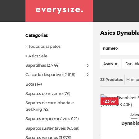
Asics Dynabl
Categorias
> Todos os sapatos
número
> Asics Sale
Asics
Dynabl
Sapatilhas
(2.744)
Calçado desportivo
(2.618)
23 Produtos
Mais p
Botas (4)
Sapatos de inverno
(76)
-23 %
*
Sapatos de caminhada e
trekking
(42)
Asics
Sapatos impermeáveis
(121)
Dynabla
Sapatos sustentáveis
(4.569)
Sapatos veganos
(3.979)