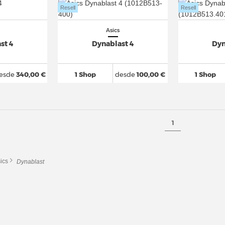
Resell
Resell
Asics
st 4
Dynablast 4
Dyn
esde
340,00 €
1 Shop
desde
100,00 €
1 Shop
1
ics
Dynablast