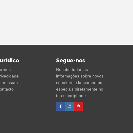
urídico
Segue-nos
ermos
Recebe todas as
rivacidade
informações sobre novos
mpressum
sneakers e lançamentos
ontacto
especiais diretamente no
teu smartphone.