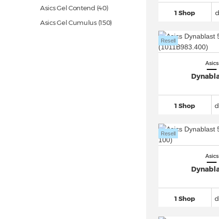
Asics Gel Contend
(40)
1 Shop
Asics Gel Cumulus
(150)
Asics Gel Dedicate 8
(66)
Resell
Asics Gel DS Trainer 14
(31)
Asics
Asics Gel Excite 10
(24)
Dynabla
Asics Gel Kayano
(239)
Asics Gel Kayano 14
(156)
1 Shop
d
Asics Gel Kayano 31
(48)
Asics Gel Kinetic
(38)
Resell
Asics Gel Kinsei
(19)
Asics Gel Kyrios (7)
Asics
Dynabla
Asics Gel Lyte III
(259)
Asics Gel Lyte V
(64)
1 Shop
d
Asics Gel Nimbus
(231)
Asics Gel Nimbus 27
(52)