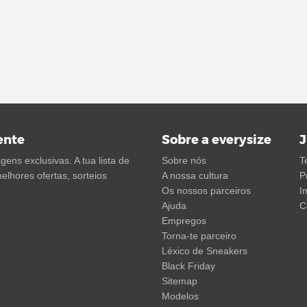
ente
Sobre a everysize
J
ens exclusivas. A tua lista de
Sobre nós
T
elhores ofertas, sorteios
A nossa cultura
P
Os nossos parceiros
I
Ajuda
C
Empregos
Torna-te parceiro
Léxico de Sneakers
Black Friday
Sitemap
Modelos