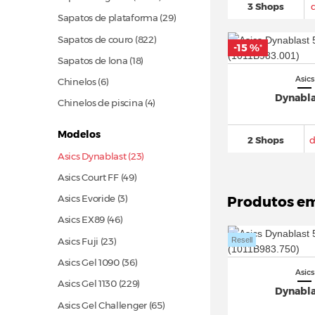
3 Shops
Sapatos de plataforma
(29)
Sapatos de couro
(822)
-15 %
*
Sapatos de lona
(18)
Asics
Chinelos (6)
Dynabla
Chinelos de piscina (4)
Modelos
2 Shops
Asics Dynablast (23)
Asics Court FF
(49)
Asics Evoride (3)
Produtos e
Asics EX89
(46)
Asics Fuji
(23)
Resell
Asics Gel 1090
(36)
Asics
Asics Gel 1130
(229)
Dynabla
Asics Gel Challenger
(65)