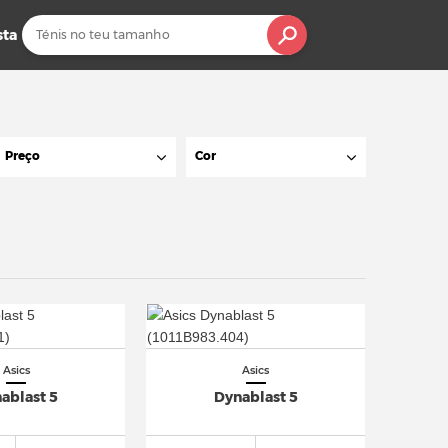
sta
Preço
Cor
Asics
Asics
ablast 5
Dynablast 5