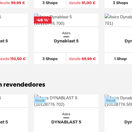
desde
99,99 €
3 Shops
desde
91,00 €
3 Shops
-46 %
*
Asics
st 5
Dynablast 5
Dyn
desde
110,50 €
3 Shops
desde
69,99 €
1 Shop
m revendedores
Resell
Resell
Asics
st 5
DYNABLAST 5
Dyn