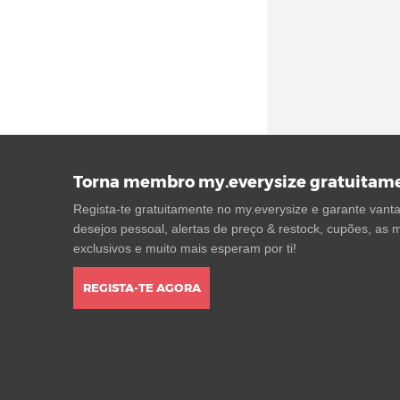
Asics Jog 100S
(19)
Asics Jolt
(43)
Asics Magic Speed
(25)
Asics Metaracer (3)
Asics Metaspeed
(51)
Asics Mexico
(167)
Torna membro my.everysize gratuitam
Asics Noosa
(57)
Regista-te gratuitamente no my.everysize e garante vantag
Asics Novablast
(67)
desejos pessoal, alertas de preço & restock, cupões, as m
Asics Novablast 5
(68)
exclusivos e muito mais esperam por ti!
Asics Patriot
(59)
REGISTA-TE AGORA
Asics Skyhand OG
(43)
Asics Superblast
(11)
Asics Superblast 2 (9)
Asics Trabuco Max
(18)