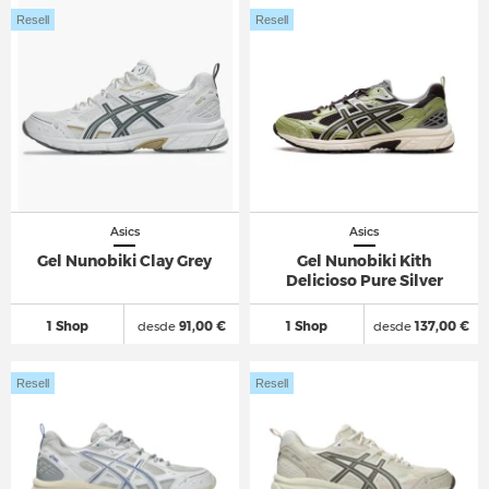
Resell
Resell
Asics
Asics
Gel Nunobiki Clay Grey
Gel Nunobiki Kith
Delicioso Pure Silver
1 Shop
desde
91,00 €
1 Shop
desde
137,00 €
Resell
Resell