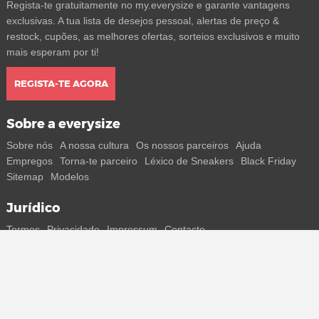
Regista-te gratuitamente no my.everysize e garante vantagens
exclusivas. A tua lista de desejos pessoal, alertas de preço &
restock, cupões, as melhores ofertas, sorteios exclusivos e muito
mais esperam por ti!
REGISTA-TE AGORA
Sobre a everysize
Sobre nós
A nossa cultura
Os nossos parceiros
Ajuda
Empregos
Torna-te parceiro
Léxico de Sneakers
Black Friday
Sitemap
Modelos
Jurídico
Termos
Privacidade
Impressum
Contacto
Segue-nos
Recebe todas as informações sobre novos sneakers e
lançamentos especiais diretamente no teu smartphone.