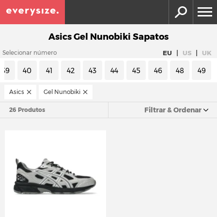
Asics Gel Nunobiki Sapatos
|
|
EU
US
UK
Selecionar número
39
40
41
42
43
44
45
46
48
49
Asics
Gel Nunobiki
Filtrar & Ordenar
26 Produtos