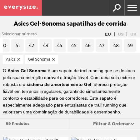
Asics Gel-Sonoma sapatilhas de corrida
|
|
EU
US
UK
Selecionar número
40
41
42
43
44
45
46
47
48
49
Asics
Gel Sonoma
O
Asics Gel Sonoma
é um sapato de trail running que se destaca
pela sua construção durável e tração fiável. Com uma sola exterior
robusta e o
sistema de amortecimento Gel
, oferece proteção
fiável em terrenos irregulares, garantindo simultaneamente
conforto e estabilidade para os corredores. Este sapato é
especialmente adequado para entusiastas de trail running que
valorizam uma combinação de durabilidade e desempenho.
Filtrar & Ordenar
99 Produtos