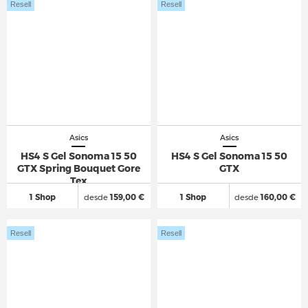
Resell
Resell
Asics
Asics
HS4 S Gel Sonoma 15 50
HS4 S Gel Sonoma 15 50
GTX Spring Bouquet Gore
GTX
Tex
1 Shop
desde
159,00 €
1 Shop
desde
160,00 €
Resell
Resell