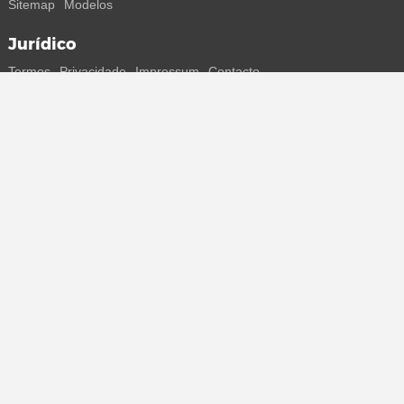
Sitemap
Modelos
Jurídico
Termos
Privacidade
Impressum
Contacto
Segue-nos
Recebe todas as informações sobre novos sneakers e
lançamentos especiais diretamente no teu smartphone.
* Todos os preços estão em euros, incluindo o IVA, e podem não
incluir os portes de envio. Os preços riscados ou as percentagens de
desconto referem-se sempre ao PVP. Podem ocorrer alterações
temporárias de preços, tempo de entrega e custos de envio.
(mais
informações)
.