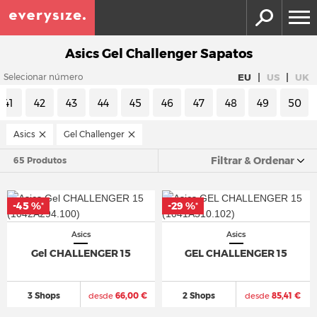
Asics Gel Challenger Sapatos
|
|
EU
US
UK
Selecionar número
41
42
43
44
45
46
47
48
49
50
Asics
Gel Challenger
Filtrar & Ordenar
65 Produtos
-45 %
-29 %
*
*
Asics
Asics
Gel CHALLENGER 15
GEL CHALLENGER 15
3 Shops
desde
66,00 €
2 Shops
desde
85,41 €