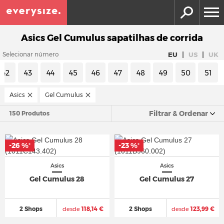
Asics Gel Cumulus sapatilhas de corrida
|
|
EU
US
UK
Selecionar número
42
43
44
45
46
47
48
49
50
51
Asics
Gel Cumulus
Filtrar & Ordenar
150 Produtos
-26 %
-23 %
*
*
Asics
Asics
Gel Cumulus 28
Gel Cumulus 27
2 Shops
desde
118,14 €
2 Shops
desde
123,99 €