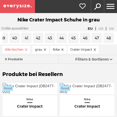
Nike Crater Impact Schuhe in grau
|
|
EU
US
UK
Größe auswählen
39
40
41
42
43
44
45
46
47
48
Alle löschen
grau
Nike
Crater Impact
Filtern & Sortieren
9 Produkte
Produkte bei Resellern
Resell
Resell
Nike
Nike
Crater Impact
Crater Impact