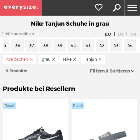
Nike Tanjun Schuhe in grau
|
|
EU
US
UK
Größe auswählen
35
36
37
38
39
40
41
42
43
44
Alle löschen
grau
Nike
Tanjun
Filtern & Sortieren
9 Produkte
Produkte bei Resellern
Resell
Resell