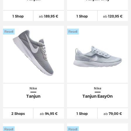
1 Shop
ab
189,95 €
1 Shop
ab
120,95 €
Resell
Resell
Nike
Nike
Tanjun
Tanjun EasyOn
2 Shops
ab
94,95 €
1 Shop
ab
79,00 €
Resell
Resell