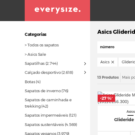
Asics Glideri
Categorias
> Todos os sapatos
número
> Asics Sale
Asics
Glideri
Sapatilhas
(2.744)
Calçado desportivo
(2.618)
13 Produtos
Mais p
Botas (4)
Sapatos de inverno
(76)
-27 %
*
Sapatos de caminhada e
trekking
(42)
Asics
Sapatos impermeáveis
(121)
Glideride
Sapatos sustentáveis
(4.569)
Sapatos veganos
(3.979)