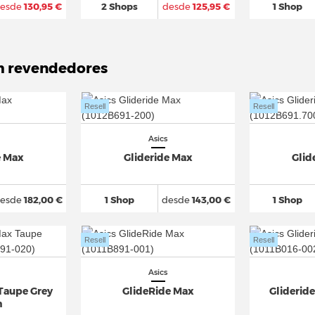
esde
130,95 €
2 Shops
desde
125,95 €
1 Shop
m revendedores
Resell
Resell
Asics
e Max
Glideride Max
Glid
esde
182,00 €
1 Shop
desde
143,00 €
1 Shop
Resell
Resell
Asics
 Taupe Grey
GlideRide Max
Glideride
h