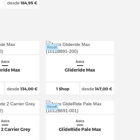
desde
164,95 €
Resell
Asics
Asics
eride Max
Glideride Max
desde
134,00 €
1 Shop
desde
147,00 €
Resell
Asics
Asics
 2 Carrier Grey
GlideRide Pale Max