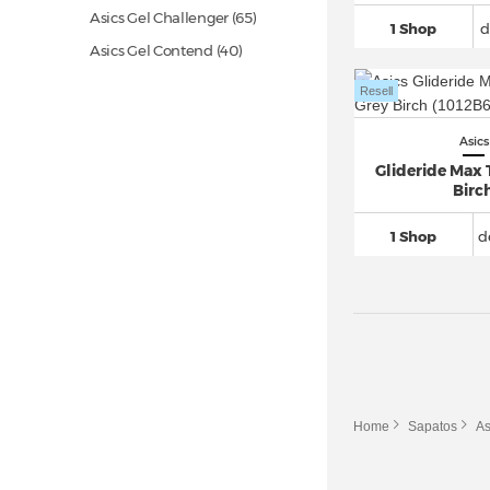
Asics Gel Challenger
(65)
1 Shop
d
Asics Gel Contend
(40)
Asics Gel Cumulus
(150)
Resell
Asics Gel Dedicate 8
(66)
Asics
Asics Gel DS Trainer 14
(31)
Glideride Max
Asics Gel Excite 10
(24)
Birc
Asics Gel Kayano
(239)
1 Shop
d
Asics Gel Kayano 14
(156)
Asics Gel Kayano 31
(48)
Asics Gel Kinetic
(38)
Asics Gel Kinsei
(19)
Asics Gel Kyrios (7)
Asics Gel Lyte III
(259)
Home
Sapatos
As
Asics Gel Lyte V
(64)
Asics Gel Nimbus
(231)