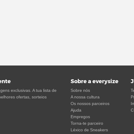
ente
Sobre a everysize
J
ens exclusivas. A tua lista de
Sobre nós
T
elhores ofertas, sorteios
A nossa cultura
P
Os nossos parceiros
I
Ajuda
C
Empregos
Torna-te parceiro
Léxico de Sneakers