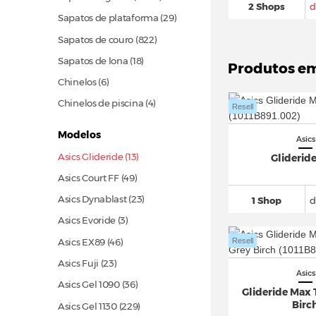
2 Shops
d
Sapatos de plataforma
(29)
Sapatos de couro
(822)
Sapatos de lona
(18)
Produtos e
Chinelos (6)
Chinelos de piscina (4)
Resell
Modelos
Asics
Asics Glideride (13)
Gliderid
Asics Court FF
(49)
Asics Dynablast
(23)
1 Shop
d
Asics Evoride (3)
Asics EX89
(46)
Resell
Asics Fuji
(23)
Asics
Asics Gel 1090
(36)
Glideride Max
Birc
Asics Gel 1130
(229)