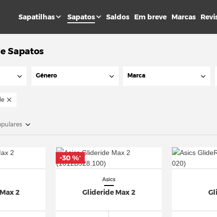
Sapatilhas
Sapatos
Saldos
Em breve
Marcas
Revi
de Sapatos
Género
Marca
de
opulares
-30 %
*
Asics
 Max 2
Glideride Max 2
Gl