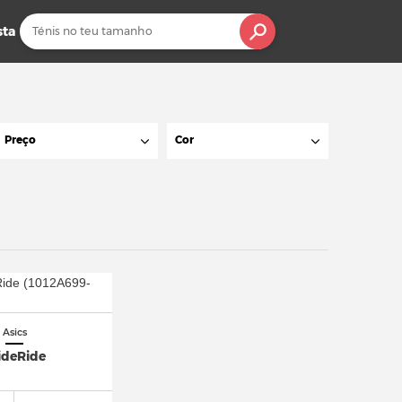
sta
Preço
Cor
Asics
ideRide