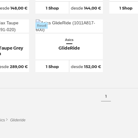
esde
148,00 €
1 Shop
desde
144,00 €
1 Shop
Resell
Asics
 Taupe Grey
GlideRide
h
esde
289,00 €
1 Shop
desde
152,00 €
1
ics
Glideride