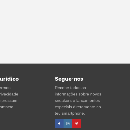
urídico
Segue-nos
ermos
Recebe todas as
rivacidade
informações sobre novos
mpressum
sneakers e lançamentos
ontacto
especiais diretamente no
teu smartphone.