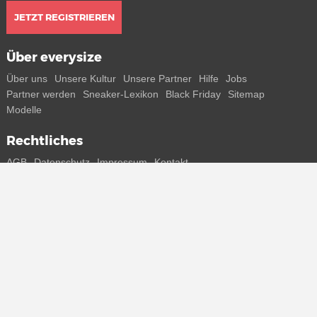
JETZT REGISTRIEREN
Über everysize
Über uns
Unsere Kultur
Unsere Partner
Hilfe
Jobs
Partner werden
Sneaker-Lexikon
Black Friday
Sitemap
Modelle
Rechtliches
AGB
Datenschutz
Impressum
Kontakt
Connect with us
Bekomme alle Infos zu neuen Sneaker und Special Releases direkt
auf dein Smartphone.