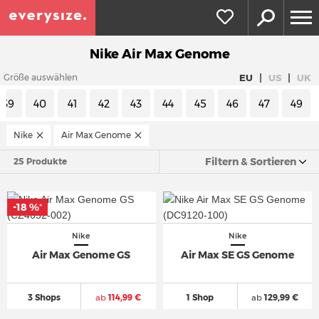
Nike Air Max Genome
|
|
EU
US
UK
Größe auswählen
39
40
41
42
43
44
45
46
47
49
Nike
Air Max Genome
Filtern & Sortieren
25 Produkte
-18 %
*
Nike
Nike
Air Max Genome GS
Air Max SE GS Genome
3 Shops
ab
114,99 €
1 Shop
ab
129,99 €