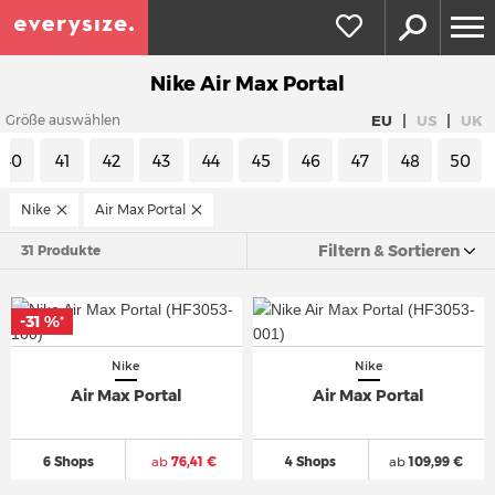
Nike Air Max Portal
|
|
EU
US
UK
Größe auswählen
40
41
42
43
44
45
46
47
48
50
Nike
Air Max Portal
Filtern & Sortieren
31 Produkte
-31 %
*
Nike
Nike
Air Max Portal
Air Max Portal
6 Shops
ab
76,41 €
4 Shops
ab
109,99 €