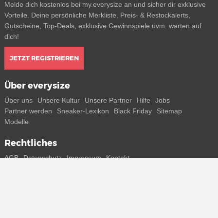
Melde dich kostenlos bei my.everysize an und sicher dir exklusive
Vorteile. Deine persönliche Merkliste, Preis- & Restockalerts,
Gutscheine, Top-Deals, exklusive Gewinnspiele uvm. warten auf
dich!
JETZT REGISTRIEREN
Über everysize
Über uns
Unsere Kultur
Unsere Partner
Hilfe
Jobs
Partner werden
Sneaker-Lexikon
Black Friday
Sitemap
Modelle
Rechtliches
AGB
Datenschutz
Impressum
Kontakt
Connect with us
Bekomme alle Infos zu neuen Sneaker und Special Releases direkt
auf dein Smartphone.