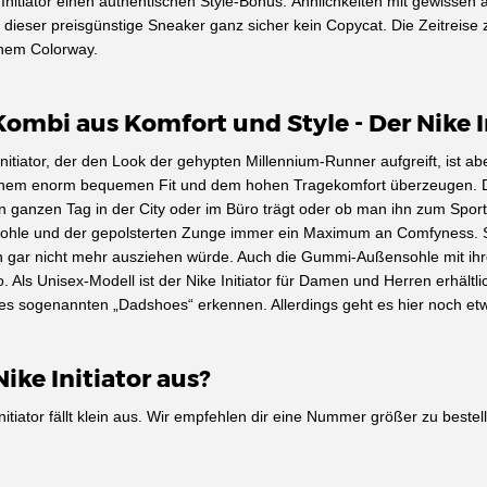
Initiator einen authentischen Style-Bonus. Ähnlichkeiten mit gewisse
dieser preisgünstige Sneaker ganz sicher kein Copycat. Die Zeitreise zu
chem Colorway.
Kombi aus Komfort und Style - Der Nike I
nitiator, der den Look der gehypten Millennium-Runner aufgreift, ist abe
nem enorm bequemen Fit und dem hohen Tragekomfort überzeugen. Damit 
 ganzen Tag in der City oder im Büro trägt oder ob man ihn zum Sport 
sohle und der gepolsterten Zunge immer ein Maximum an Comfyness. S
n gar nicht mehr ausziehen würde. Auch die Gummi-Außensohle mit ihre
 Als Unisex-Modell ist der Nike Initiator für Damen und Herren erhält
s sogenannten „Dadshoes“ erkennen. Allerdings geht es hier noch etwa
Nike Initiator aus?
itiator fällt klein aus. Wir empfehlen dir eine Nummer größer zu bestel