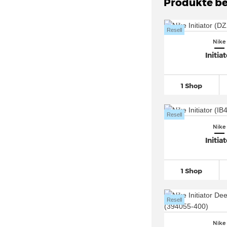
Produkte be
Nike Air Max Portal
(31)
Nike Air Max Pulse
(36)
Resell
Nike Air Max SC
(127)
Nike
Nike Air Max SNDR
(31)
Initia
Nike Air Max Thea
(36)
Nike Air Max TL 2.5
(43)
1 Shop
Nike Air Monarch
(26)
Nike Air More Uptempo
(285)
Resell
Nike Air Pegasus
(766)
Nike
Initia
Nike Air Penny
(59)
Nike Air Presto
(178)
1 Shop
Nike Air Rift
(83)
Nike Air Ship (3)
Resell
Nike Air Superfly
(42)
Nike Air Tailwind
(31)
Nike