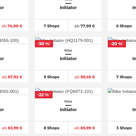
tor
Initiator
I
ab
74,90 €
7 Shops
ab
77,99 €
6 Shops
-30 %
-20 %
*
*
Nike
tor
Initiator
I
ab
67,92 €
9 Shops
ab
59,49 €
7 Shops
-22 %
*
Nike
tor
Initiator
I
ab
63,99 €
8 Shops
ab
65,99 €
3 Shops