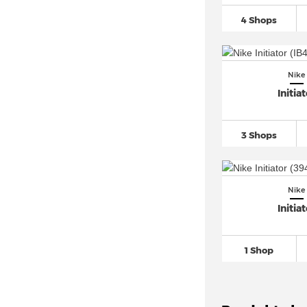
Nike Air Max 96
(46)
4 Shops
Nike Air Max 97
(565)
Nike Air Max 98
(111)
Nike Air Max Command
(31)
Nike
Nike Air Max Dia
(16)
Initia
Nike Air Max DN
(164)
Nike Air Max Excee
(99)
3 Shops
Nike Air Max Furyosa
(14)
Nike Air Max Genome
(25)
Nike Air Max Light
(84)
Nike
Initia
Nike Air Max LTD
(31)
Nike Air Max Moto 2K
(88)
Nike Air Max Muse
(48)
1 Shop
Nike Air Max Plus
(717)
Nike Air Max Plus VII
(12)