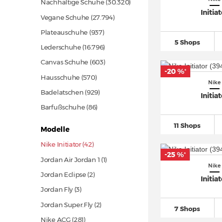
Nachhaltige Schuhe
(30.320)
Initia
Vegane Schuhe
(27.794)
Plateauschuhe
(937)
5 Shops
Lederschuhe
(16.796)
Canvas Schuhe
(603)
-20 %
*
Hausschuhe
(570)
Nike
Badelatschen
(929)
Initia
Barfußschuhe
(86)
11 Shops
Modelle
Nike Initiator (42)
-25 %
*
Jordan Air Jordan 1 (1)
Nike
Jordan Eclipse (2)
Initia
Jordan Fly (3)
Jordan Super.Fly (2)
7 Shops
Nike ACG
(281)