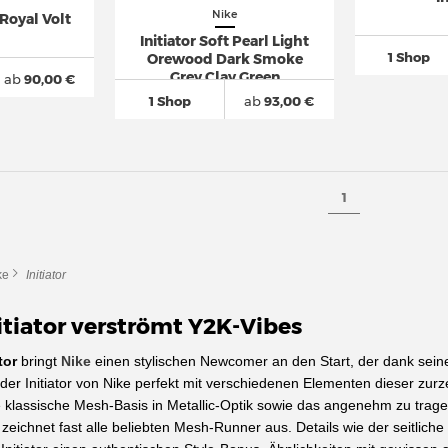
Nike
 Royal Volt
Initiator Soft Pearl Light
1 Shop
Orewood Dark Smoke
Grey Clay Green
ab
90,00 €
1 Shop
ab
93,00 €
1
ke
Initiator
itiator verströmt Y2K-Vibes
tor
bringt
Nike
einen stylischen Newcomer an den Start, der dank seine
 der Initiator von Nike perfekt mit verschiedenen Elementen dieser zu
e klassische Mesh-Basis in Metallic-Optik sowie das angenehm zu tra
 zeichnet fast alle beliebten Mesh-Runner aus. Details wie der seitli