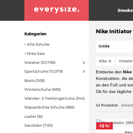
Sneake
Nike Initiator
Kategorien
> Alle Schuhe
Größe
> Nike Sale
Nike
Initiator
Sneaker
(30.796)
Sportschuhe
(15.079)
Entdecke den
Nike 
Konstruktion, die d
Boots
(308)
an den Fuß und sor
Winterschuhe
(985)
Ob für das tägliche 
Wander- & Trekkingschuhe
(344)
42 Produkte
Belieb
Wasserdichte Schuhe
(886)
Loafer
(16)
Sandalen
(700)
-12 %
*
Nike