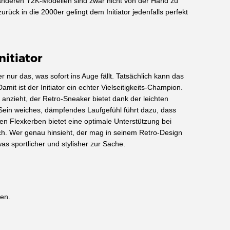
n anderen Y2K-Modellen sind zwar nicht von der Hand zu
rück in die 2000er gelingt dem Initiator jedenfalls perfekt
nitiator
r nur das, was sofort ins Auge fällt. Tatsächlich kann das
ist der Initiator ein echter Vielseitigkeits-Champion.
anzieht, der Retro-Sneaker bietet dank der leichten
ein weiches, dämpfendes Laufgefühl führt dazu, dass
n Flexkerben bietet eine optimale Unterstützung bei
lich. Wer genau hinsieht, der mag in seinem Retro-Design
s sportlicher und stylisher zur Sache.
len.