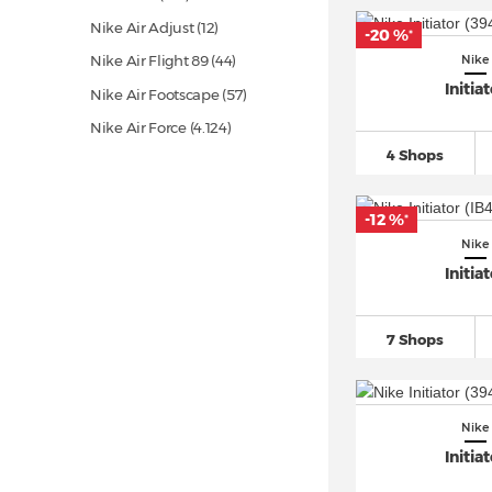
Nike Air Adjust
(12)
-20 %
*
Nike Air Flight 89
(44)
Nike
Initia
Nike Air Footscape
(57)
Nike Air Force
(4.124)
4 Shops
Nike Air Humara
(37)
Nike Air Kukini
(14)
-12 %
*
Nike Air Mariah
(11)
Nike
Nike Air Max
(1.903)
Initia
Nike Air Max 1
(847)
Nike Air Max 180
(27)
7 Shops
Nike Air Max 270
(667)
Nike Air Max 720
(121)
Nike Air Max 90
(1.470)
Nike
Initia
Nike Air Max 95
(768)