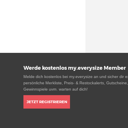
Nike Juniper Trail
(102)
Nike Kawa
(94)
Nike Killshot 2
(94)
Nike Kobe
(456)
Nike LD 1000
(94)
Nike LeBron
(992)
Nike Legend Essential
(65)
Werde kostenlos my.everysize Member
Nike Lunar Flow (1)
Melde dich kostenlos bei my.everysize an und sicher dir ex
Nike M2K Tekno
(69)
persönliche Merkliste, Preis- & Restockalerts, Gutscheine
Nike Manoa
(25)
Gewinnspiele uvm. warten auf dich!
Nike MD Valiant
(34)
JETZT REGISTRIEREN
Nike Mercurial
(397)
Nike Mercurial Superfly 10
(199)
Nike Mercurial Vapor 16
(286)