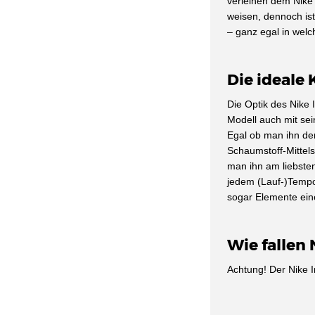
verleihen dem Nike 
Nike EXP-X14
(20)
weisen, dennoch ist 
– ganz egal in wel
Nike Field General
(126)
Nike Flex Experience
(80)
Die ideale 
Nike Flex Runner
(144)
Nike Flyknit
(291)
Die Optik des Nike I
Modell auch mit sei
Nike Force 58 SB
(62)
Egal ob man ihn den
Nike Free
(803)
Schaumstoff-Mittel
Nike Gamma Force
(33)
man ihn am liebste
jedem (Lauf-)Tempo.
Nike Gato
(69)
sogar Elemente eine
Nike Giannis Immortality
(124)
Nike Go Flyease
(26)
Wie fallen 
Nike Huarache
(605)
Nike Internationalist
(14)
Achtung! Der Nike In
Nike Invincible
(133)
Nike ISPA
(50)