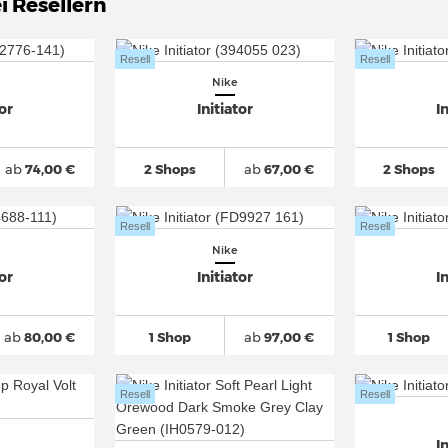
i Resellern
Resell
Resell
Nike
tor
Initiator
I
ab
74,00 €
2 Shops
ab
67,00 €
2 Shops
Resell
Resell
Nike
tor
Initiator
I
ab
80,00 €
1 Shop
ab
97,00 €
1 Shop
Resell
Resell
I