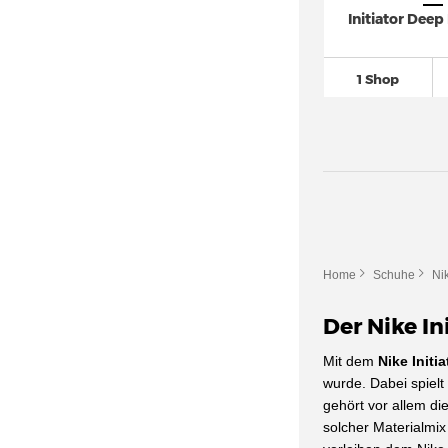
Nike Air Trainer 1
(60)
Initiator Deep
Nike Air VaporMax
(710)
Nike Air Zoom
(2.933)
1 Shop
Nike Alphafly 3
(19)
Nike Blazer
(836)
Nike Cortez
(351)
Nike Court Borough
(343)
Nike Court Legacy
(162)
Nike Court Vision Alta
(29)
Home
Schuhe
Ni
Nike Court Vision Low
(174)
Nike Court Vision Mid
(39)
Der Nike In
Nike Crater Impact
(47)
‌Mit dem
Nike Initia
Nike Downshifter
(219)
wurde. Dabei spielt
gehört vor allem di
Nike Dunk
(2.627)
solcher Materialmix
Nike Epic React Flyknit
(78)