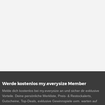
Werde kostenlos my.everysize Member
Melde dich kostenlos bei my.everysize an und sicher dir exklusive
Vorteile. Deine persönliche Merkliste, Preis- & Restockalerts,
Gutscheine, Top-Deals, exklusive Gewinnspiele uvm. warten auf