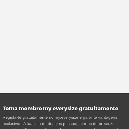
Torna membro my.everysize gratuitamente
Regista-te gratuitamente no my.everysize e garante vantagens
exclusivas. A tua lista de desejos pessoal, alertas de preço &