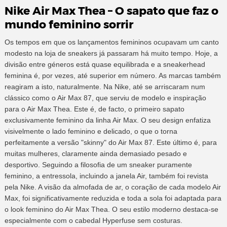
Nike Air Max Thea – O sapato que faz o
mundo feminino sorrir
Os tempos em que os lançamentos femininos ocupavam um canto
modesto na loja de sneakers já passaram há muito tempo. Hoje, a
divisão entre géneros está quase equilibrada e a sneakerhead
feminina é, por vezes, até superior em número. As marcas também
reagiram a isto, naturalmente. Na Nike, até se arriscaram num
clássico como o Air Max 87, que serviu de modelo e inspiração
para o Air Max Thea. Este é, de facto, o primeiro sapato
exclusivamente feminino da linha Air Max. O seu design enfatiza
visivelmente o lado feminino e delicado, o que o torna
perfeitamente a versão "skinny" do Air Max 87. Este último é, para
muitas mulheres, claramente ainda demasiado pesado e
desportivo. Seguindo a filosofia de um sneaker puramente
feminino, a entressola, incluindo a janela Air, também foi revista
pela Nike. A visão da almofada de ar, o coração de cada modelo Air
Max, foi significativamente reduzida e toda a sola foi adaptada para
o look feminino do Air Max Thea. O seu estilo moderno destaca-se
especialmente com o cabedal Hyperfuse sem costuras.