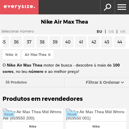
Nike Air Max Thea
|
|
EU
US
UK
Selecionar número
35
36
37
38
39
40
41
42
43
44
Nike
Air Max Thea
O
Nike
Air Max Thea
motor de busca - descobre ü mais de
100
cores
, no teu
número
e ao melhor preço!
Filtrar & Ordenar
35 Produtos
Produtos em revendedores
Resell
Resell
Nike
Nike