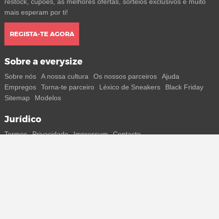
restock, cupões, as melhores ofertas, sorteios exclusivos e muito
mais esperam por ti!
REGISTA-TE AGORA
Sobre a everysize
Sobre nós
A nossa cultura
Os nossos parceiros
Ajuda
Empregos
Torna-te parceiro
Léxico de Sneakers
Black Friday
Sitemap
Modelos
Jurídico
Termos
Privacidade
Impressum
Contacto
Segue-nos
Recebe todas as informações sobre novos sneakers e
lançamentos especiais diretamente no teu smartphone.