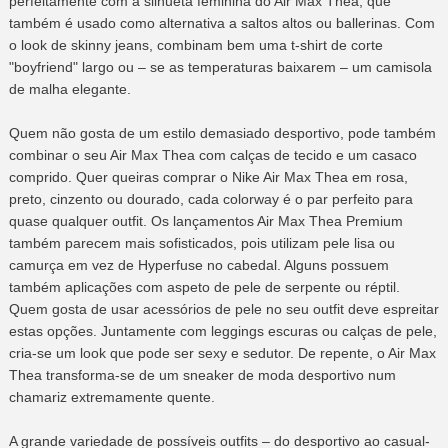
perfeitamente com a silhueta feminina do Air Max Thea, que
também é usado como alternativa a saltos altos ou ballerinas. Com
o look de skinny jeans, combinam bem uma t-shirt de corte
"boyfriend" largo ou – se as temperaturas baixarem – um camisola
de malha elegante.
Quem não gosta de um estilo demasiado desportivo, pode também
combinar o seu Air Max Thea com calças de tecido e um casaco
comprido. Quer queiras comprar o Nike Air Max Thea em rosa,
preto, cinzento ou dourado, cada colorway é o par perfeito para
quase qualquer outfit. Os lançamentos Air Max Thea Premium
também parecem mais sofisticados, pois utilizam pele lisa ou
camurça em vez de Hyperfuse no cabedal. Alguns possuem
também aplicações com aspeto de pele de serpente ou réptil.
Quem gosta de usar acessórios de pele no seu outfit deve espreitar
estas opções. Juntamente com leggings escuras ou calças de pele,
cria-se um look que pode ser sexy e sedutor. De repente, o Air Max
Thea transforma-se de um sneaker de moda desportivo num
chamariz extremamente quente.
A grande variedade de possíveis outfits – do desportivo ao casual-