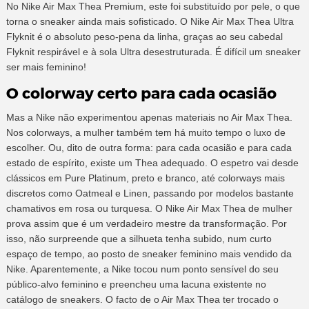
No Nike Air Max Thea Premium, este foi substituído por pele, o que
torna o sneaker ainda mais sofisticado. O Nike Air Max Thea Ultra
Flyknit é o absoluto peso-pena da linha, graças ao seu cabedal
Flyknit respirável e à sola Ultra desestruturada. É difícil um sneaker
ser mais feminino!
O colorway certo para cada ocasião
Mas a Nike não experimentou apenas materiais no Air Max Thea.
Nos colorways, a mulher também tem há muito tempo o luxo de
escolher. Ou, dito de outra forma: para cada ocasião e para cada
estado de espírito, existe um Thea adequado. O espetro vai desde
clássicos em Pure Platinum, preto e branco, até colorways mais
discretos como Oatmeal e Linen, passando por modelos bastante
chamativos em rosa ou turquesa. O Nike Air Max Thea de mulher
prova assim que é um verdadeiro mestre da transformação. Por
isso, não surpreende que a silhueta tenha subido, num curto
espaço de tempo, ao posto de sneaker feminino mais vendido da
Nike. Aparentemente, a Nike tocou num ponto sensível do seu
público-alvo feminino e preencheu uma lacuna existente no
catálogo de sneakers. O facto de o Air Max Thea ter trocado o