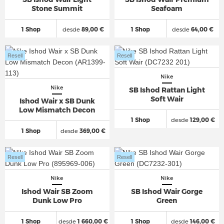
Stone Summit
Seafoam
1 Shop
desde
89,00 €
1 Shop
desde
64,00 €
Resell
Resell
Nike
Nike
SB Ishod Rattan Light
Soft Wair
Ishod Wair x SB Dunk
Low Mismatch Decon
1 Shop
desde
129,00 €
1 Shop
desde
369,00 €
Resell
Resell
Nike
Nike
Ishod Wair SB Zoom
SB Ishod Wair Gorge
Dunk Low Pro
Green
1 Shop
desde
1 660,00 €
1 Shop
desde
146,00 €