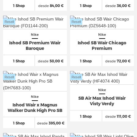
1 Shop
desde
84,00 €
1 Shop
desde
36,00 €
Resell
Resell
Nike
Nike
Ishod SB Premium Wair
Ishod SB Wair Chicago
Baroque
Premium
1 Shop
desde
50,00 €
1 Shop
desde
72,00 €
Resell
Resell
Nike
Nike
SB Air Max Ishod Wair
Visty Verdy
Ishod Wair x Magnus
Walker Dunk High Pro SB
1 Shop
desde
111,00 €
1 Shop
desde
395,00 €