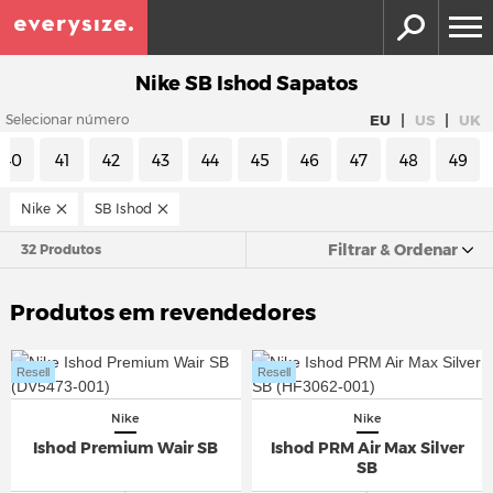
Nike SB Ishod Sapatos
|
|
EU
US
UK
Selecionar número
40
41
42
43
44
45
46
47
48
49
Nike
SB Ishod
Filtrar & Ordenar
32 Produtos
Produtos em revendedores
Resell
Resell
Nike
Nike
Ishod Premium Wair SB
Ishod PRM Air Max Silver
SB