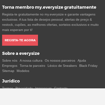
Torna membro my.everysize gratuitamente
Regista-te gratuitamente no my.everysize e garante vantagens
exclusivas. A tua lista de desejos pessoal, alertas de preço &
restock, cupões, as melhores ofertas, sorteios exclusivos e muito
mais esperam por ti!
REGISTA-TE AGORA
Sobre a everysize
Sobre nós
A nossa cultura
Os nossos parceiros
Ajuda
Empregos
Torna-te parceiro
Léxico de Sneakers
Black Friday
Sitemap
Modelos
Jurídico
Termos
Privacidade
Impressum
Contacto
Segue-nos