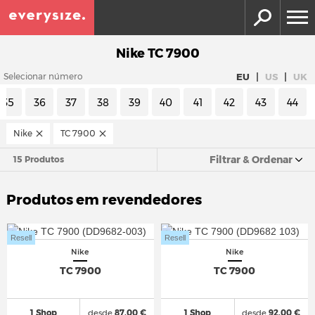
Nike TC 7900
|
|
EU
US
UK
Selecionar número
35
36
37
38
39
40
41
42
43
44
Nike
TC 7900
Filtrar & Ordenar
15 Produtos
Produtos em revendedores
Resell
Resell
Nike
Nike
TC 7900
TC 7900
1 Shop
desde
87,00 €
1 Shop
desde
92,00 €