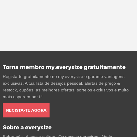
Torna membro my.everysize gratuitamente
Regista-te gratuitamente no my.everysize e garante vantagens
exclusivas. A tua lista de desejos pessoal, alertas de preço &
restock, cupões, as melhores ofertas, sorteios exclusivos e muito
mais esperam por ti!
REGISTA-TE AGORA
Sobre a everysize
Sobre nós
A nossa cultura
Os nossos parceiros
Ajuda