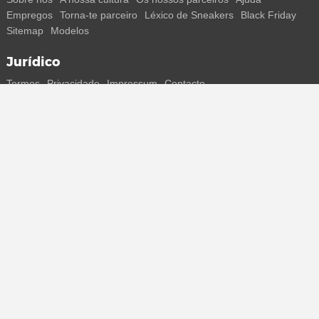
Empregos
Torna-te parceiro
Léxico de Sneakers
Black Friday
Sitemap
Modelos
Jurídico
Termos
Privacidade
Impressum
Contacto
Segue-nos
Recebe todas as informações sobre novos sneakers e
lançamentos especiais diretamente no teu smartphone.
* Todos os preços estão em euros, incluindo o IVA, e podem não
incluir os portes de envio. Os preços riscados ou as percentagens de
desconto referem-se sempre ao PVP. Podem ocorrer alterações