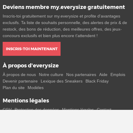
Deviens membre my.everysize gratuitement
Inscris-toi gratuitement sur my.everysize et profite d'avantages
exclusifs. Ta liste de souhaits personnelle, des alertes de prix & de
restock, des bons de réduction, des meilleures offres, des jeux-
concours exclusifs et bien plus encore t'attendent !
INSCRIS-TOI MAINTENANT
À propos d'everysize
À propos de nous
Notre culture
Nos partenaires
Aide
Emplois
Devenir partenaire
Lexique des Sneakers
Black Friday
Plan du site
Modèles
Mentions légales
CGV
Protection des données
Mentions légales
Contact
Rejoins-nous
Reçois toutes les infos sur les nouveaux sneakers et les sorties