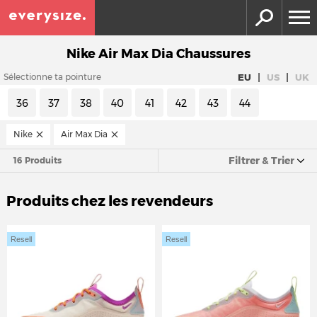
Nike Air Max Dia Chaussures
|
|
EU
US
UK
Sélectionne ta pointure
36
37
38
40
41
42
43
44
Nike
Air Max Dia
Filtrer & Trier
16 Produits
Produits chez les revendeurs
Resell
Resell