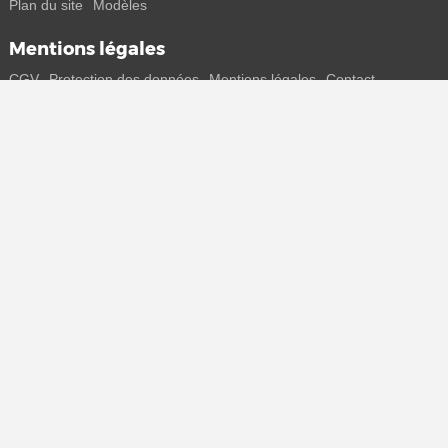
Plan du site
Modèles
Mentions légales
CGV
Protection des données
Mentions légales
Contact
Rejoins-nous
Reçois toutes les infos sur les nouveaux sneakers et les sorties
spéciales directement sur ton smartphone.
* Tous les prix sont indiqués en euros, TVA incluse, plus frais de port
éventuels. Les prix barrés ou les remises en pourcentage se
rapportent toujours au prix de vente conseillé (PPC). Des
modifications temporaires de prix, de délais de livraison et de frais de
port sont possibles.
(plus d'infos)
.