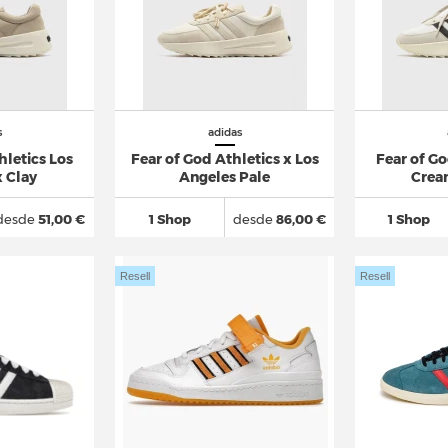
s
adidas
hletics Los
Fear of God Athletics x Los
Fear of Go
 Clay
Angeles Pale
Crea
desde
51,00 €
1 Shop
desde
86,00 €
1 Shop
Resell
Resell