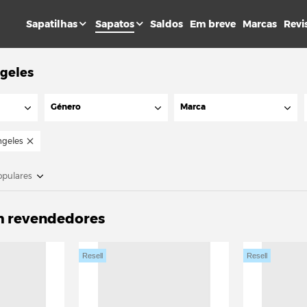
Sapatilhas
Sapatos
Saldos
Em breve
Marcas
Revi
ngeles
Género
Marca
ngeles
opulares
m revendedores
Resell
Resell