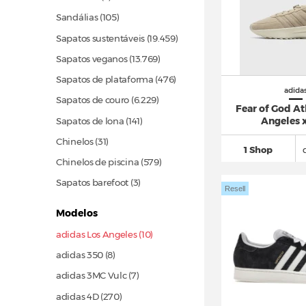
Sandálias
(105)
Sapatos sustentáveis
(19.459)
Sapatos veganos
(13.769)
Sapatos de plataforma
(476)
adida
Sapatos de couro
(6.229)
Fear of God At
Angeles x
Sapatos de lona
(141)
Chinelos
(31)
1 Shop
Chinelos de piscina
(579)
Sapatos barefoot (3)
Resell
Modelos
adidas Los Angeles (10)
adidas 350 (8)
adidas 3MC Vulc (7)
adidas 4D
(270)