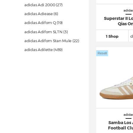
adidas Adi 2000
(27)
adida
adidas Adiease (6)
Superstar II L
adidas Adifom Q
(19)
Qias O
adidas Adifom SLTN (3)
1 Shop
d
adidas Adifom Stan Mule
(22)
adidas Adilette
(489)
Resell
adidas Adimatic
(43)
adidas adipower
(22)
adidas Adistar
(151)
adidas Adistar Control 5
(49)
adidas Adizero
(863)
adidas Adizero Evo SL
(154)
adidas Advantage
(114)
adida
adidas Alphaboost
(29)
Samba Los 
Football C
adidas Alphabounce
(39)