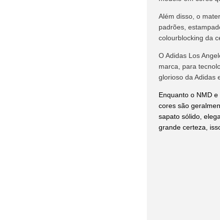
adidas Country OG
(39)
Além disso, o mater
padrões, estampado
adidas Crazy 1
(95)
colourblocking da c
adidas DAILY
(30)
O Adidas Los Angel
adidas Deerupt
(30)
marca, para tecnol
adidas Distancestar (3)
glorioso da Adidas
adidas Dropset
(101)
Enquanto o NMD e a
adidas Duramo
(269)
cores são geralment
sapato sólido, eleg
adidas Equipment
(218)
grande certeza, iss
adidas EVO SL (2)
adidas F50
(502)
adidas FALCON
(53)
adidas Force Bounce (4)
adidas Fortarun
(51)
adidas Forum
(579)