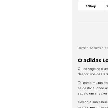
adidas Altaswim
(12)
1 Shop
d
adidas Astir
(22)
adidas Avryn
(19)
adidas AX4 GORE TEX
(20)
adidas Berlin (5)
adidas Bermuda
(25)
Home
Sapatos
ad
adidas Breaknet
(162)
adidas Busenitz
(70)
O adidas L
adidas BW Army
(32)
O Los Angeles é um 
adidas Campus
(589)
desportivos de Her
adidas Centennial 85
(24)
Tal como muitos sn
adidas Climacool
(94)
se destaca, onde as
adidas Cloudfoam
(107)
sapato um sneaker 
adidas Continental 80
(48)
Devido à sua silhue
modelo em cores qu
adidas Copa
(294)