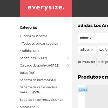
adidas Los A
Categorias
> Todos os sapatos
número
> Todos os adidas sapatos
adidas
Los A
> adidas Sale
Sapatilhas
(14.017)
10 Produtos
Mais p
Calçado desportivo
(6.752)
Botas
(155)
Produtos e
Sapatos de inverno
(401)
Sapatos de caminhada e
Resell
trekking
(584)
Sapatos impermeáveis
(742)
Mocassins (4)