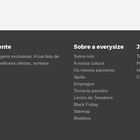
ente
Sobre a everysize
J
ens exclusivas. A tua lista de
Sobre nós
T
elhores ofertas, sorteios
A nossa cultura
P
Os nossos parceiros
I
Ajuda
C
Empregos
Torna-te parceiro
Léxico de Sneakers
Black Friday
Sitemap
Modelos