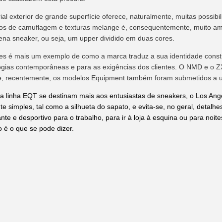
ial exterior de grande superfície oferece, naturalmente, muitas possib
s de camuflagem e texturas melange é, consequentemente, muito amp
ena sneaker, ou seja, um upper dividido em duas cores.
es é mais um exemplo de como a marca traduz a sua identidade const
ogias contemporâneas e para as exigências dos clientes. O NMD e o
 e, recentemente, os modelos Equipment também foram submetidos a uma
 linha EQT se destinam mais aos entusiastas de sneakers, o Los Ange
e simples, tal como a silhueta do sapato, e evita-se, no geral, deta
ante e desportivo para o trabalho, para ir à loja à esquina ou para no
o é o que se pode dizer.