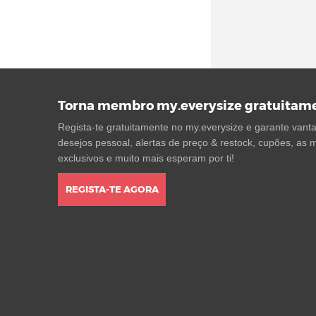
adidas Free Hiker
(148)
adidas Freerider
(23)
adidas Galaxy
(74)
adidas Gazelle
(881)
adidas Grand Court
(426)
Torna membro my.everysize gratuitam
adidas Hamburg
(16)
Regista-te gratuitamente no my.everysize e garante vantag
adidas Harden
(222)
desejos pessoal, alertas de preço & restock, cupões, as m
adidas Hoops
(212)
exclusivos e muito mais esperam por ti!
adidas Hyperturf
(16)
REGISTA-TE AGORA
adidas I-5923
(36)
adidas Japan
(92)
adidas Kaptir
(62)
adidas LA Trainer
(51)
adidas Lite Racer
(60)
adidas LXCON
(25)