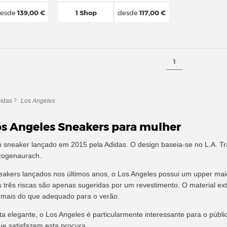
esde
139,00 €
1 Shop
desde
117,00 €
1
idas
Los Angeles
os Angeles Sneakers para mulher
sneaker lançado em 2015 pela Adidas. O design baseia-se no L.A. Trai
zogenaurach.
eakers lançados nos últimos anos, o Los Angeles possui um upper mai
 três riscas são apenas sugeridas por um revestimento. O material exte
mais do que adequado para o verão.
ta elegante, o Los Angeles é particularmente interessante para o públi
e satisfazem esta procura.