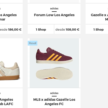
s
adidas
os Angeles
Forum Low Los Angeles
Gazelle x
mar
M
esde
186,00 €
1 Shop
desde
108,00 €
1 Shop
Resell
s
adidas
Angeles
MLS x adidas Gazelle Los
lub LAFC
Angeles FC